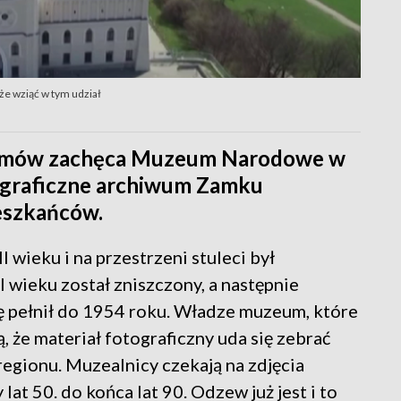
e wziąć w tym udział
lbumów zachęca Muzeum Narodowe w
tograficzne archiwum Zamku
ieszkańców.
 wieku i na przestrzeni stuleci był
wieku został zniszczony, a następnie
ę pełnił do 1954 roku. Władze muzeum, które
, że materiał fotograficzny uda się zebrać
regionu. Muzealnicy czekają na zdjęcia
at 50. do końca lat 90. Odzew już jest i to