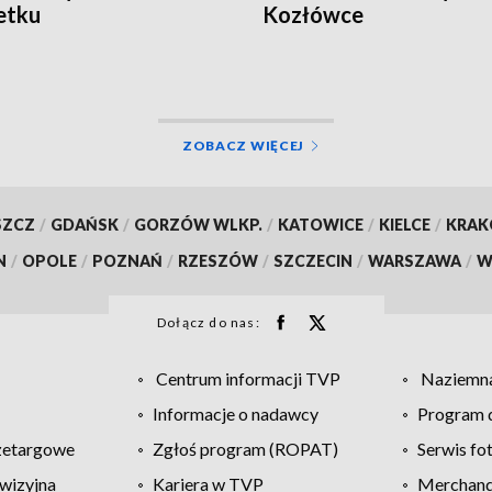
etku
Kozłówce
ZOBACZ WIĘCEJ
SZCZ
/
GDAŃSK
/
GORZÓW WLKP.
/
KATOWICE
/
KIELCE
/
KRA
N
/
OPOLE
/
POZNAŃ
/
RZESZÓW
/
SZCZECIN
/
WARSZAWA
/
W
Dołącz do nas:
Centrum informacji TVP
Naziemna
Informacje o nadawcy
Program d
zetargowe
Zgłoś program (ROPAT)
Serwis fo
wizyjna
Kariera w TVP
Merchandi