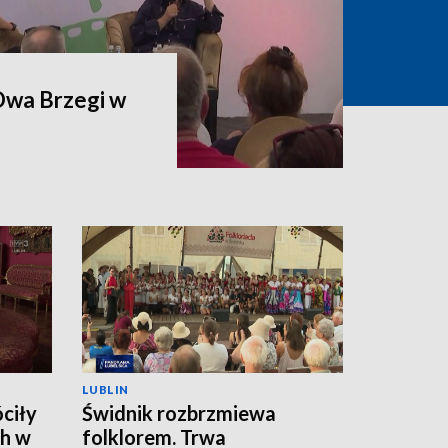
 Dwa Brzegi w
LUBLIN
ciły
Świdnik rozbrzmiewa
h w
folklorem. Trwa