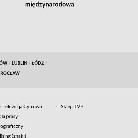
międzynarodowa
FOLKLORIADA
KÓW
/
LUBLIN
/
ŁÓDŹ
/
ROCŁAW
 Telewizja Cyfrowa
Sklep TVP
la prasy
tograficzny
sing (znaki)