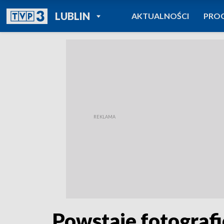
POWRÓT DO
LUBLIN
AKTUALNOŚCI
PRO
TVP REGIONY
Powstaje fotograf