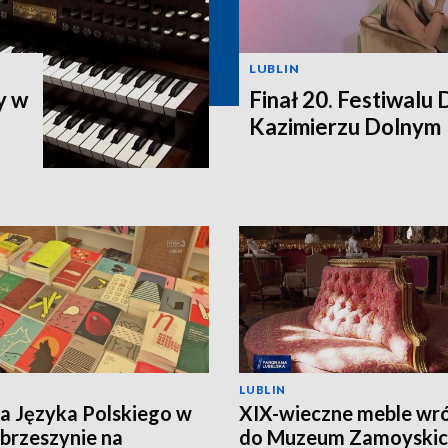
LUBLIN
y w
Finał 20. Festiwalu
Kazimierzu Dolnym
LUBLIN
ca Języka Polskiego w
XIX-wieczne meble wró
brzeszynie na
do Muzeum Zamoyskic