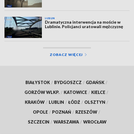
LUBLIN
Dramatyczna interwencja na moście w
Lublinie. Policjanci uratowali mężczyznę
ZOBACZ WIĘCEJ
BIAŁYSTOK
/
BYDGOSZCZ
/
GDAŃSK
/
GORZÓW WLKP.
/
KATOWICE
/
KIELCE
/
KRAKÓW
/
LUBLIN
/
ŁÓDŹ
/
OLSZTYN
/
OPOLE
/
POZNAŃ
/
RZESZÓW
/
SZCZECIN
/
WARSZAWA
/
WROCŁAW