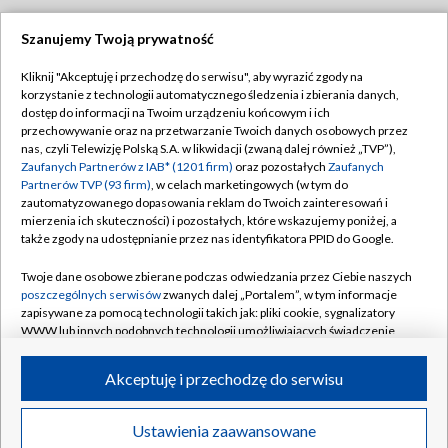
Szanujemy Twoją prywatność
Dołącz do nas:
Kliknij "Akceptuję i przechodzę do serwisu", aby wyrazić zgody na
korzystanie z technologii automatycznego śledzenia i zbierania danych,
TVP
dostęp do informacji na Twoim urządzeniu końcowym i ich
Abonament TVP
przechowywanie oraz na przetwarzanie Twoich danych osobowych przez
Regulamin TVP
nas, czyli Telewizję Polską S.A. w likwidacji (zwaną dalej również „TVP”),
Emisja w TVP
Polityka prywatności
Zaufanych Partnerów z IAB* (1201 firm)
oraz pozostałych
Zaufanych
Partnerów TVP (93 firm)
, w celach marketingowych (w tym do
Centrum informacji TVP
Moje zgody
zautomatyzowanego dopasowania reklam do Twoich zainteresowań i
mierzenia ich skuteczności) i pozostałych, które wskazujemy poniżej, a
Naziemna Telewizja Cyfrowa
Pomoc
także zgody na udostępnianie przez nas identyfikatora PPID do Google.
Sklep TVP
Biuro reklamy
Twoje dane osobowe zbierane podczas odwiedzania przez Ciebie naszych
Rada Programowa
Kontakt
poszczególnych serwisów
zwanych dalej „Portalem”, w tym informacje
zapisywane za pomocą technologii takich jak: pliki cookie, sygnalizatory
System NOS
WWW lub innych podobnych technologii umożliwiających świadczenie
dopasowanych i bezpiecznych usług, personalizację treści oraz reklam,
Informacje o nadawcy
Kanały
udostępnianie funkcji mediów społecznościowych oraz analizowanie
Akceptuję i przechodzę do serwisu
ruchu w Internecie.
Program dla prasy
©2026 Telewizja Polska S.A. w likwidacji
Biuro Reklamy
Twoje dane osobowe zbierane podczas odwiedzania przez Ciebie
Ustawienia zaawansowane
poszczególnych serwisów
na Portalu, takie jak adresy IP, identyfikatory