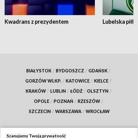
Kwadrans z prezydentem
Lubelska piłk
BIAŁYSTOK
/
BYDGOSZCZ
/
GDAŃSK
/
GORZÓW WLKP.
/
KATOWICE
/
KIELCE
/
KRAKÓW
/
LUBLIN
/
ŁÓDŹ
/
OLSZTYN
/
OPOLE
/
POZNAŃ
/
RZESZÓW
/
SZCZECIN
/
WARSZAWA
/
WROCŁAW
Szanujemy Twoją prywatność