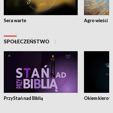
Sera warte
Agro wieści
SPOŁECZEŃSTWO
PrzyStań nad Biblią
Okiem kierow