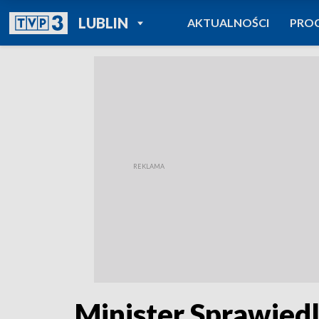
POWRÓT DO
LUBLIN
AKTUALNOŚCI
PRO
TVP REGIONY
Minister Sprawiedl