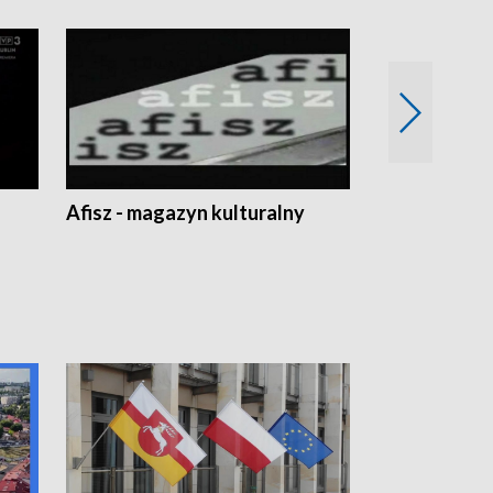
Afisz - magazyn kulturalny
Zobacz, co s