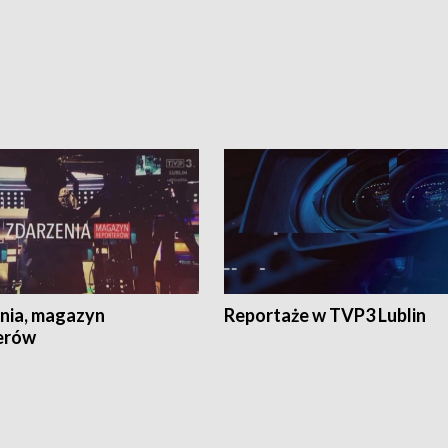
nia, magazyn
Reportaże w TVP3 Lublin
erów