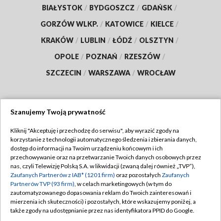
BIAŁYSTOK
/
BYDGOSZCZ
/
GDAŃSK
/
GORZÓW WLKP.
/
KATOWICE
/
KIELCE
/
KRAKÓW
/
LUBLIN
/
ŁÓDŹ
/
OLSZTYN
/
OPOLE
/
POZNAŃ
/
RZESZÓW
/
SZCZECIN
/
WARSZAWA
/
WROCŁAW
Szanujemy Twoją prywatność
Dołącz do nas:
Kliknij "Akceptuję i przechodzę do serwisu", aby wyrazić zgody na
korzystanie z technologii automatycznego śledzenia i zbierania danych,
TVP
dostęp do informacji na Twoim urządzeniu końcowym i ich
Abonament TVP
przechowywanie oraz na przetwarzanie Twoich danych osobowych przez
Regulamin TVP
nas, czyli Telewizję Polską S.A. w likwidacji (zwaną dalej również „TVP”),
Emisja w TVP
Polityka prywatności
Zaufanych Partnerów z IAB* (1201 firm)
oraz pozostałych
Zaufanych
Partnerów TVP (93 firm)
, w celach marketingowych (w tym do
Centrum informacji TVP
Moje zgody
zautomatyzowanego dopasowania reklam do Twoich zainteresowań i
mierzenia ich skuteczności) i pozostałych, które wskazujemy poniżej, a
Naziemna Telewizja Cyfrowa
Pomoc
także zgody na udostępnianie przez nas identyfikatora PPID do Google.
Sklep TVP