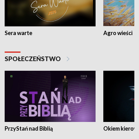
Sera warte
Agro wieści
SPOŁECZEŃSTWO
PrzyStań nad Biblią
Okiem kierow