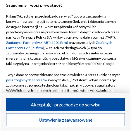
Szanujemy Twoją prywatność
Dołącz do nas:
Kliknij "Akceptuję i przechodzę do serwisu", aby wyrazić zgody na
korzystanie z technologii automatycznego śledzenia i zbierania danych,
TVP
dostęp do informacji na Twoim urządzeniu końcowym i ich
Abonament TVP
przechowywanie oraz na przetwarzanie Twoich danych osobowych przez
Regulamin TVP
nas, czyli Telewizję Polską S.A. w likwidacji (zwaną dalej również „TVP”),
Emisja w TVP
Polityka prywatności
Zaufanych Partnerów z IAB* (1201 firm)
oraz pozostałych
Zaufanych
Partnerów TVP (93 firm)
, w celach marketingowych (w tym do
Centrum informacji TVP
Moje zgody
zautomatyzowanego dopasowania reklam do Twoich zainteresowań i
mierzenia ich skuteczności) i pozostałych, które wskazujemy poniżej, a
Naziemna Telewizja Cyfrowa
Pomoc
także zgody na udostępnianie przez nas identyfikatora PPID do Google.
Sklep TVP
Biuro reklamy
Twoje dane osobowe zbierane podczas odwiedzania przez Ciebie naszych
Rada Programowa
Kontakt
poszczególnych serwisów
zwanych dalej „Portalem”, w tym informacje
zapisywane za pomocą technologii takich jak: pliki cookie, sygnalizatory
System NOS
WWW lub innych podobnych technologii umożliwiających świadczenie
dopasowanych i bezpiecznych usług, personalizację treści oraz reklam,
Informacje o nadawcy
Kanały
udostępnianie funkcji mediów społecznościowych oraz analizowanie
Akceptuję i przechodzę do serwisu
ruchu w Internecie.
Program dla prasy
©2026 Telewizja Polska S.A. w likwidacji
Biuro Reklamy
Twoje dane osobowe zbierane podczas odwiedzania przez Ciebie
Ustawienia zaawansowane
poszczególnych serwisów
na Portalu, takie jak adresy IP, identyfikatory
Ogłoszenie przetargowe
Twoich urządzeń końcowych i identyfikatory plików cookie, informacje o