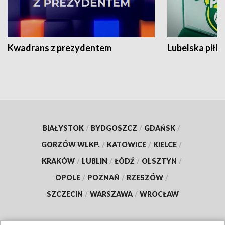
Kwadrans z prezydentem
Lubelska piłk
BIAŁYSTOK
/
BYDGOSZCZ
/
GDAŃSK
/
GORZÓW WLKP.
/
KATOWICE
/
KIELCE
/
KRAKÓW
/
LUBLIN
/
ŁÓDŹ
/
OLSZTYN
/
OPOLE
/
POZNAŃ
/
RZESZÓW
/
SZCZECIN
/
WARSZAWA
/
WROCŁAW