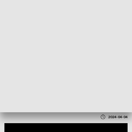
POWRÓT DO
LUBLIN
TVP REGIONY
W Lublinie powstanie ponad 160
punktów do ładowania samochodów
elektrycznych
2024-04-04