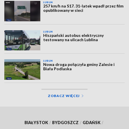
LUBLIN
257 km/h na S17. 31-latek wpadł przez film
opublikowany w sieci
LUBLIN
Hiszpański autobus elektryczny
testowany na ulicach Lublina
LUBLIN
Nowa droga połączyła gminy Zalesie i
Biała Podlaska
ZOBACZ WIĘCEJ
BIAŁYSTOK
/
BYDGOSZCZ
/
GDAŃSK
/