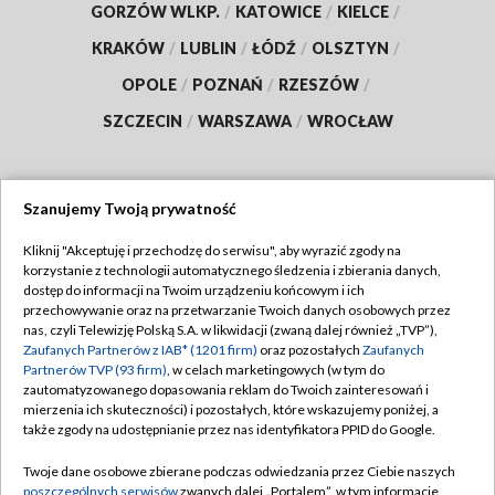
GORZÓW WLKP.
/
KATOWICE
/
KIELCE
/
KRAKÓW
/
LUBLIN
/
ŁÓDŹ
/
OLSZTYN
/
OPOLE
/
POZNAŃ
/
RZESZÓW
/
SZCZECIN
/
WARSZAWA
/
WROCŁAW
Szanujemy Twoją prywatność
Dołącz do nas:
Kliknij "Akceptuję i przechodzę do serwisu", aby wyrazić zgody na
korzystanie z technologii automatycznego śledzenia i zbierania danych,
TVP
dostęp do informacji na Twoim urządzeniu końcowym i ich
Abonament TVP
przechowywanie oraz na przetwarzanie Twoich danych osobowych przez
Regulamin TVP
nas, czyli Telewizję Polską S.A. w likwidacji (zwaną dalej również „TVP”),
Emisja w TVP
Polityka prywatności
Zaufanych Partnerów z IAB* (1201 firm)
oraz pozostałych
Zaufanych
Partnerów TVP (93 firm)
, w celach marketingowych (w tym do
Centrum informacji TVP
Moje zgody
zautomatyzowanego dopasowania reklam do Twoich zainteresowań i
mierzenia ich skuteczności) i pozostałych, które wskazujemy poniżej, a
Naziemna Telewizja Cyfrowa
Pomoc
także zgody na udostępnianie przez nas identyfikatora PPID do Google.
Sklep TVP
Biuro reklamy
Twoje dane osobowe zbierane podczas odwiedzania przez Ciebie naszych
Rada Programowa
Kontakt
poszczególnych serwisów
zwanych dalej „Portalem”, w tym informacje