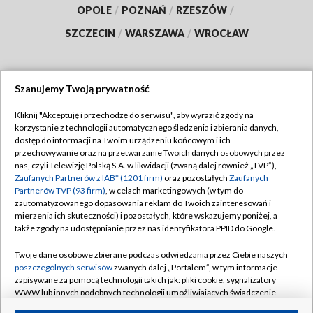
OPOLE
/
POZNAŃ
/
RZESZÓW
/
SZCZECIN
/
WARSZAWA
/
WROCŁAW
Szanujemy Twoją prywatność
Dołącz do nas:
Kliknij "Akceptuję i przechodzę do serwisu", aby wyrazić zgody na
korzystanie z technologii automatycznego śledzenia i zbierania danych,
TVP
dostęp do informacji na Twoim urządzeniu końcowym i ich
Abonament TVP
przechowywanie oraz na przetwarzanie Twoich danych osobowych przez
Regulamin TVP
nas, czyli Telewizję Polską S.A. w likwidacji (zwaną dalej również „TVP”),
Emisja w TVP
Polityka prywatności
Zaufanych Partnerów z IAB* (1201 firm)
oraz pozostałych
Zaufanych
Partnerów TVP (93 firm)
, w celach marketingowych (w tym do
Centrum informacji TVP
Moje zgody
zautomatyzowanego dopasowania reklam do Twoich zainteresowań i
mierzenia ich skuteczności) i pozostałych, które wskazujemy poniżej, a
Naziemna Telewizja Cyfrowa
Pomoc
także zgody na udostępnianie przez nas identyfikatora PPID do Google.
Sklep TVP
Biuro reklamy
Twoje dane osobowe zbierane podczas odwiedzania przez Ciebie naszych
Rada Programowa
Kontakt
poszczególnych serwisów
zwanych dalej „Portalem”, w tym informacje
zapisywane za pomocą technologii takich jak: pliki cookie, sygnalizatory
System NOS
WWW lub innych podobnych technologii umożliwiających świadczenie
dopasowanych i bezpiecznych usług, personalizację treści oraz reklam,
Informacje o nadawcy
Kanały