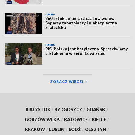
LUBLIN
260 sztuk amunicji z czasów wojny.
Saperzy zabezpieczyli niebezpieczne
znaleziska
LUBLIN
PiS: Polska jest bezpieczna. Sprzeciwiamy
się takiemu wizerunkowi kraju
ZOBACZ WIĘCEJ
BIAŁYSTOK
/
BYDGOSZCZ
/
GDAŃSK
/
GORZÓW WLKP.
/
KATOWICE
/
KIELCE
/
KRAKÓW
/
LUBLIN
/
ŁÓDŹ
/
OLSZTYN
/