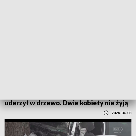
POWRÓT DO
LUBLIN
TVP REGIONY
Tragiczny wypadek w Stężycy. Samochód
uderzył w drzewo. Dwie kobiety nie żyją
2024-04-03