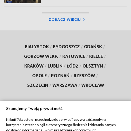
ZOBACZ WIĘCEJ
BIAŁYSTOK
/
BYDGOSZCZ
/
GDAŃSK
/
GORZÓW WLKP.
/
KATOWICE
/
KIELCE
/
KRAKÓW
/
LUBLIN
/
ŁÓDŹ
/
OLSZTYN
/
OPOLE
/
POZNAŃ
/
RZESZÓW
/
SZCZECIN
/
WARSZAWA
/
WROCŁAW
Szanujemy Twoją prywatność
Dołącz do nas:
Kliknij "Akceptuję i przechodzę do serwisu", aby wyrazić zgody na
korzystanie z technologii automatycznego śledzenia i zbierania danych,
TVP
dostęp do informacji na Twoim urządzeniu końcowym i ich