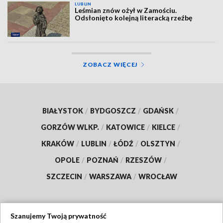
LUBLIN
Leśmian znów ożył w Zamościu.
Odsłonięto kolejną literacką rzeźbę
ZOBACZ WIĘCEJ
BIAŁYSTOK
/
BYDGOSZCZ
/
GDAŃSK
/
GORZÓW WLKP.
/
KATOWICE
/
KIELCE
/
KRAKÓW
/
LUBLIN
/
ŁÓDŹ
/
OLSZTYN
/
OPOLE
/
POZNAŃ
/
RZESZÓW
/
SZCZECIN
/
WARSZAWA
/
WROCŁAW
Szanujemy Twoją prywatność