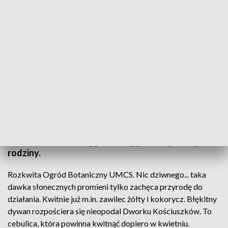
Wiosna w przyrodzie
Nikt nie ma wątpliwość co do nadejścia wiosny.
Zmiany w przyrodzie widać na każdym kroku.
Ciepło i pożywienie znalazły w Polsce bociany,
które znów zakładają zakładają w naszym kraju
rodziny.
Rozkwita Ogród Botaniczny UMCS. Nic dziwnego... taka
dawka słonecznych promieni tylko zachęca przyrodę do
działania. Kwitnie już m.in. zawilec żółty i kokorycz. Błękitny
dywan rozpościera się nieopodal Dworku Kościuszków. To
cebulica, która powinna kwitnąć dopiero w kwietniu.