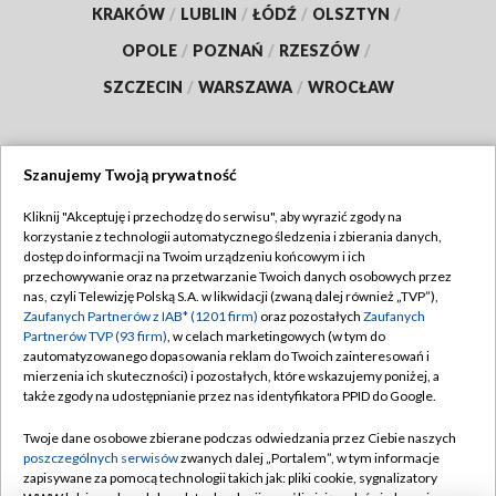
KRAKÓW
/
LUBLIN
/
ŁÓDŹ
/
OLSZTYN
/
OPOLE
/
POZNAŃ
/
RZESZÓW
/
SZCZECIN
/
WARSZAWA
/
WROCŁAW
Szanujemy Twoją prywatność
Dołącz do nas:
Kliknij "Akceptuję i przechodzę do serwisu", aby wyrazić zgody na
korzystanie z technologii automatycznego śledzenia i zbierania danych,
TVP
dostęp do informacji na Twoim urządzeniu końcowym i ich
Abonament TVP
przechowywanie oraz na przetwarzanie Twoich danych osobowych przez
Regulamin TVP
nas, czyli Telewizję Polską S.A. w likwidacji (zwaną dalej również „TVP”),
Emisja w TVP
Polityka prywatności
Zaufanych Partnerów z IAB* (1201 firm)
oraz pozostałych
Zaufanych
Partnerów TVP (93 firm)
, w celach marketingowych (w tym do
Centrum informacji TVP
Moje zgody
zautomatyzowanego dopasowania reklam do Twoich zainteresowań i
mierzenia ich skuteczności) i pozostałych, które wskazujemy poniżej, a
Naziemna Telewizja Cyfrowa
Pomoc
także zgody na udostępnianie przez nas identyfikatora PPID do Google.
Sklep TVP
Biuro reklamy
Twoje dane osobowe zbierane podczas odwiedzania przez Ciebie naszych
Rada Programowa
Kontakt
poszczególnych serwisów
zwanych dalej „Portalem”, w tym informacje
zapisywane za pomocą technologii takich jak: pliki cookie, sygnalizatory
System NOS