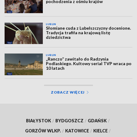
pochodzenia z ośmiu krajów
LUBLIN
Słomiane cuda z Lubelszczyzny docenione.
Tradycja trafiła na krajową listę
dziedzictwa
LUBLIN
„Ranczo” zawitało do Radzynia
Podlaskiego. Kultowy serial TVP wraca po
10 latach
ZOBACZ WIĘCEJ
BIAŁYSTOK
/
BYDGOSZCZ
/
GDAŃSK
/
GORZÓW WLKP.
/
KATOWICE
/
KIELCE
/