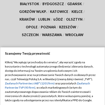
BIAŁYSTOK
/
BYDGOSZCZ
/
GDAŃSK
/
GORZÓW WLKP.
/
KATOWICE
/
KIELCE
/
KRAKÓW
/
LUBLIN
/
ŁÓDŹ
/
OLSZTYN
/
OPOLE
/
POZNAŃ
/
RZESZÓW
/
SZCZECIN
/
WARSZAWA
/
WROCŁAW
Szanujemy Twoją prywatność
Dołącz do nas:
Kliknij "Akceptuję i przechodzę do serwisu", aby wyrazić zgody na
korzystanie z technologii automatycznego śledzenia i zbierania danych,
TVP
dostęp do informacji na Twoim urządzeniu końcowym i ich
Abonament TVP
przechowywanie oraz na przetwarzanie Twoich danych osobowych przez
Regulamin TVP
nas, czyli Telewizję Polską S.A. w likwidacji (zwaną dalej również „TVP”),
Emisja w TVP
Polityka prywatności
Zaufanych Partnerów z IAB* (1201 firm)
oraz pozostałych
Zaufanych
Partnerów TVP (93 firm)
, w celach marketingowych (w tym do
Centrum informacji TVP
Moje zgody
zautomatyzowanego dopasowania reklam do Twoich zainteresowań i
mierzenia ich skuteczności) i pozostałych, które wskazujemy poniżej, a
Naziemna Telewizja Cyfrowa
Pomoc
także zgody na udostępnianie przez nas identyfikatora PPID do Google.