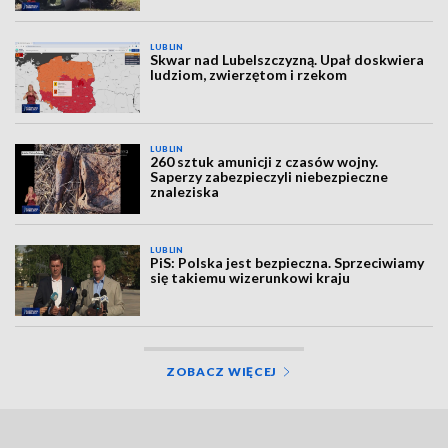
LUBLIN
Skwar nad Lubelszczyzną. Upał doskwiera
ludziom, zwierzętom i rzekom
LUBLIN
260 sztuk amunicji z czasów wojny.
Saperzy zabezpieczyli niebezpieczne
znaleziska
LUBLIN
PiS: Polska jest bezpieczna. Sprzeciwiamy
się takiemu wizerunkowi kraju
ZOBACZ WIĘCEJ