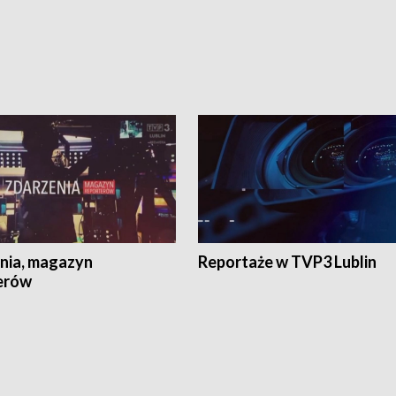
nia, magazyn
Reportaże w TVP3 Lublin
erów