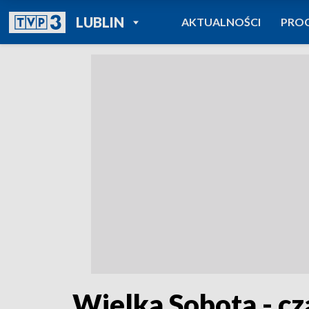
POWRÓT DO
LUBLIN
AKTUALNOŚCI
PRO
TVP REGIONY
Wielka Sobota - c