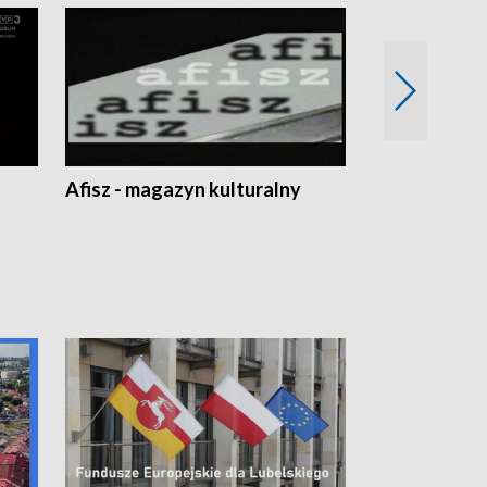
Afisz - magazyn kulturalny
Zobacz, co s