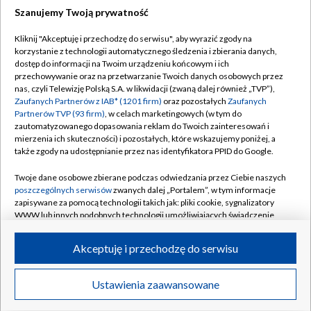
Szanujemy Twoją prywatność
Dołącz do nas:
Kliknij "Akceptuję i przechodzę do serwisu", aby wyrazić zgody na
korzystanie z technologii automatycznego śledzenia i zbierania danych,
TVP
dostęp do informacji na Twoim urządzeniu końcowym i ich
Abonament TVP
przechowywanie oraz na przetwarzanie Twoich danych osobowych przez
Regulamin TVP
nas, czyli Telewizję Polską S.A. w likwidacji (zwaną dalej również „TVP”),
Emisja w TVP
Polityka prywatności
Zaufanych Partnerów z IAB* (1201 firm)
oraz pozostałych
Zaufanych
Partnerów TVP (93 firm)
, w celach marketingowych (w tym do
Centrum informacji TVP
Moje zgody
zautomatyzowanego dopasowania reklam do Twoich zainteresowań i
mierzenia ich skuteczności) i pozostałych, które wskazujemy poniżej, a
Naziemna Telewizja Cyfrowa
Pomoc
także zgody na udostępnianie przez nas identyfikatora PPID do Google.
Sklep TVP
Biuro reklamy
Twoje dane osobowe zbierane podczas odwiedzania przez Ciebie naszych
Rada Programowa
Kontakt
poszczególnych serwisów
zwanych dalej „Portalem”, w tym informacje
zapisywane za pomocą technologii takich jak: pliki cookie, sygnalizatory
System NOS
WWW lub innych podobnych technologii umożliwiających świadczenie
dopasowanych i bezpiecznych usług, personalizację treści oraz reklam,
Informacje o nadawcy
Kanały
udostępnianie funkcji mediów społecznościowych oraz analizowanie
Akceptuję i przechodzę do serwisu
ruchu w Internecie.
Program dla prasy
©2026 Telewizja Polska S.A. w likwidacji
Biuro Reklamy
Twoje dane osobowe zbierane podczas odwiedzania przez Ciebie
Ustawienia zaawansowane
poszczególnych serwisów
na Portalu, takie jak adresy IP, identyfikatory
Ogłoszenie przetargowe
Twoich urządzeń końcowych i identyfikatory plików cookie, informacje o