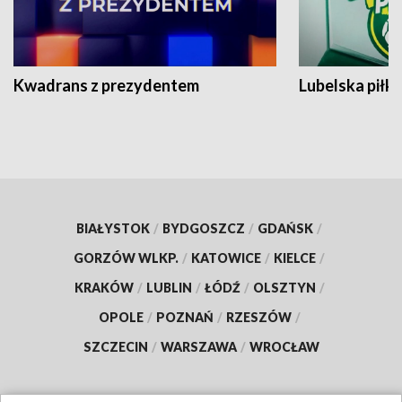
Kwadrans z prezydentem
Lubelska piłk
BIAŁYSTOK
/
BYDGOSZCZ
/
GDAŃSK
/
GORZÓW WLKP.
/
KATOWICE
/
KIELCE
/
KRAKÓW
/
LUBLIN
/
ŁÓDŹ
/
OLSZTYN
/
OPOLE
/
POZNAŃ
/
RZESZÓW
/
SZCZECIN
/
WARSZAWA
/
WROCŁAW