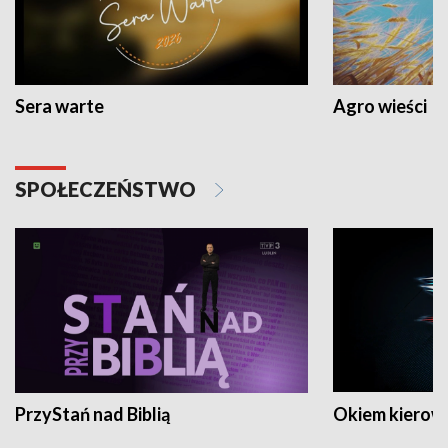
Sera warte
Agro wieści
SPOŁECZEŃSTWO
PrzyStań nad Biblią
Okiem kierow