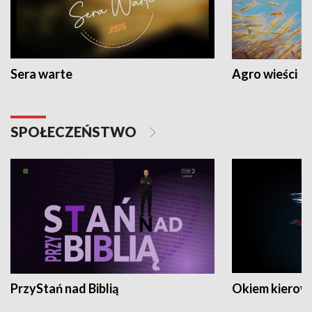
Sera warte
Agro wieści
SPOŁECZEŃSTWO
PrzyStań nad Biblią
Okiem kierow