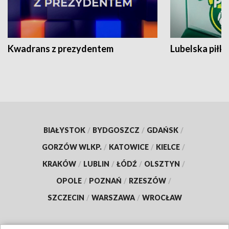
Kwadrans z prezydentem
Lubelska piłk
BIAŁYSTOK
/
BYDGOSZCZ
/
GDAŃSK
/
GORZÓW WLKP.
/
KATOWICE
/
KIELCE
/
KRAKÓW
/
LUBLIN
/
ŁÓDŹ
/
OLSZTYN
/
OPOLE
/
POZNAŃ
/
RZESZÓW
/
SZCZECIN
/
WARSZAWA
/
WROCŁAW