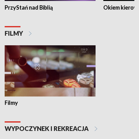
PrzyStań nad Biblią
Okiem kierow
FILMY
Filmy
WYPOCZYNEK I REKREACJA