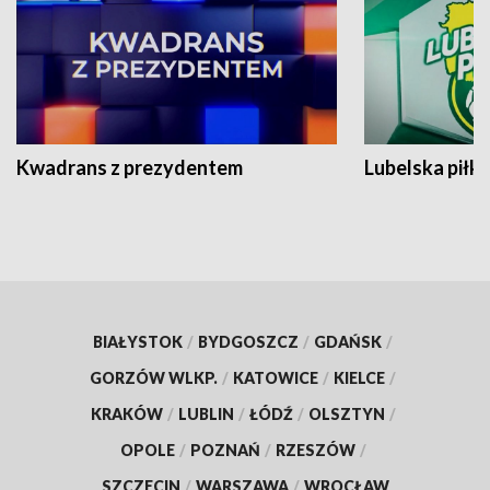
Kwadrans z prezydentem
Lubelska piłk
BIAŁYSTOK
/
BYDGOSZCZ
/
GDAŃSK
/
GORZÓW WLKP.
/
KATOWICE
/
KIELCE
/
KRAKÓW
/
LUBLIN
/
ŁÓDŹ
/
OLSZTYN
/
OPOLE
/
POZNAŃ
/
RZESZÓW
/
SZCZECIN
/
WARSZAWA
/
WROCŁAW