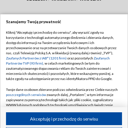
Szanujemy Twoją prywatność
Dołącz do nas:
Kliknij "Akceptuję i przechodzę do serwisu", aby wyrazić zgody na
korzystanie z technologii automatycznego śledzenia i zbierania danych,
TVP
dostęp do informacji na Twoim urządzeniu końcowym i ich
Abonament TVP
przechowywanie oraz na przetwarzanie Twoich danych osobowych przez
Regulamin TVP
nas, czyli Telewizję Polską S.A. w likwidacji (zwaną dalej również „TVP”),
Emisja w TVP
Polityka prywatności
Zaufanych Partnerów z IAB* (1201 firm)
oraz pozostałych
Zaufanych
Partnerów TVP (93 firm)
, w celach marketingowych (w tym do
Centrum informacji TVP
Moje zgody
zautomatyzowanego dopasowania reklam do Twoich zainteresowań i
mierzenia ich skuteczności) i pozostałych, które wskazujemy poniżej, a
Naziemna Telewizja Cyfrowa
Pomoc
także zgody na udostępnianie przez nas identyfikatora PPID do Google.
Sklep TVP
Biuro reklamy
Twoje dane osobowe zbierane podczas odwiedzania przez Ciebie naszych
Rada Programowa
Kontakt
poszczególnych serwisów
zwanych dalej „Portalem”, w tym informacje
zapisywane za pomocą technologii takich jak: pliki cookie, sygnalizatory
System NOS
WWW lub innych podobnych technologii umożliwiających świadczenie
dopasowanych i bezpiecznych usług, personalizację treści oraz reklam,
Informacje o nadawcy
Kanały
udostępnianie funkcji mediów społecznościowych oraz analizowanie
Akceptuję i przechodzę do serwisu
ruchu w Internecie.
Program dla prasy
©2026 Telewizja Polska S.A. w likwidacji