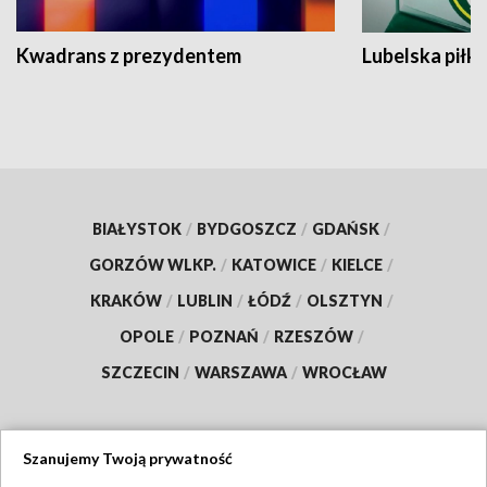
Kwadrans z prezydentem
Lubelska piłk
BIAŁYSTOK
/
BYDGOSZCZ
/
GDAŃSK
/
GORZÓW WLKP.
/
KATOWICE
/
KIELCE
/
KRAKÓW
/
LUBLIN
/
ŁÓDŹ
/
OLSZTYN
/
OPOLE
/
POZNAŃ
/
RZESZÓW
/
SZCZECIN
/
WARSZAWA
/
WROCŁAW
Szanujemy Twoją prywatność
Dołącz do nas: