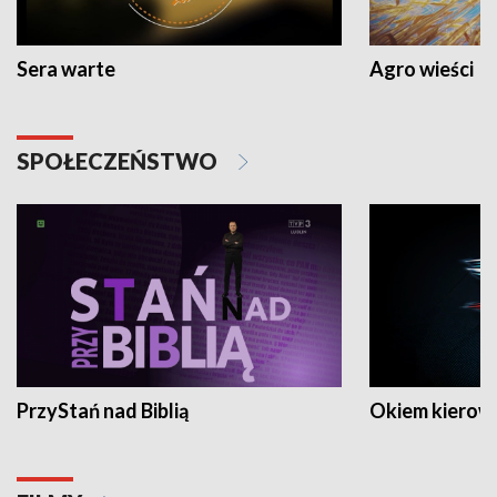
Sera warte
Agro wieści
SPOŁECZEŃSTWO
PrzyStań nad Biblią
Okiem kierow