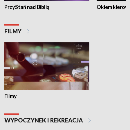
PrzyStań nad Biblią
Okiem kierow
FILMY
Filmy
WYPOCZYNEK I REKREACJA