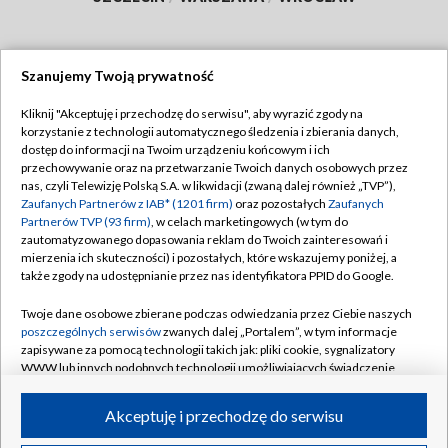
Szanujemy Twoją prywatność
Dołącz do nas:
Kliknij "Akceptuję i przechodzę do serwisu", aby wyrazić zgody na
korzystanie z technologii automatycznego śledzenia i zbierania danych,
TVP
dostęp do informacji na Twoim urządzeniu końcowym i ich
Abonament TVP
przechowywanie oraz na przetwarzanie Twoich danych osobowych przez
Regulamin TVP
nas, czyli Telewizję Polską S.A. w likwidacji (zwaną dalej również „TVP”),
Emisja w TVP
Polityka prywatności
Zaufanych Partnerów z IAB* (1201 firm)
oraz pozostałych
Zaufanych
Partnerów TVP (93 firm)
, w celach marketingowych (w tym do
Centrum informacji TVP
Moje zgody
zautomatyzowanego dopasowania reklam do Twoich zainteresowań i
mierzenia ich skuteczności) i pozostałych, które wskazujemy poniżej, a
Naziemna Telewizja Cyfrowa
Pomoc
także zgody na udostępnianie przez nas identyfikatora PPID do Google.
Sklep TVP
Biuro reklamy
Twoje dane osobowe zbierane podczas odwiedzania przez Ciebie naszych
Rada Programowa
Kontakt
poszczególnych serwisów
zwanych dalej „Portalem”, w tym informacje
zapisywane za pomocą technologii takich jak: pliki cookie, sygnalizatory
System NOS
WWW lub innych podobnych technologii umożliwiających świadczenie
dopasowanych i bezpiecznych usług, personalizację treści oraz reklam,
Informacje o nadawcy
Kanały
udostępnianie funkcji mediów społecznościowych oraz analizowanie
Akceptuję i przechodzę do serwisu
ruchu w Internecie.
Program dla prasy
©2026 Telewizja Polska S.A. w likwidacji