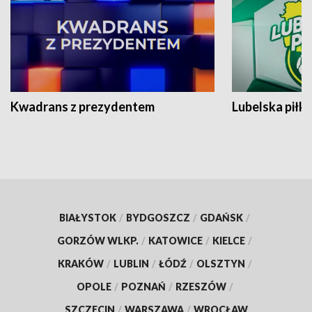
Kwadrans z prezydentem
Lubelska piłk
BIAŁYSTOK
/
BYDGOSZCZ
/
GDAŃSK
/
GORZÓW WLKP.
/
KATOWICE
/
KIELCE
/
KRAKÓW
/
LUBLIN
/
ŁÓDŹ
/
OLSZTYN
/
OPOLE
/
POZNAŃ
/
RZESZÓW
/
SZCZECIN
/
WARSZAWA
/
WROCŁAW