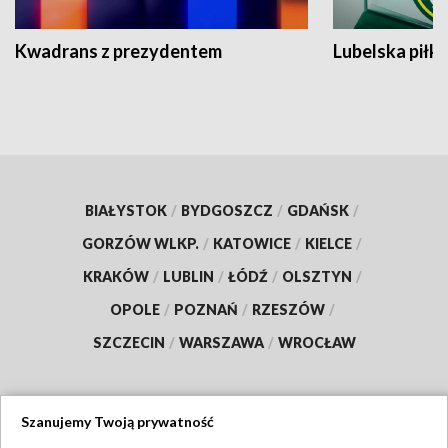
Kwadrans z prezydentem
Lubelska piłk
BIAŁYSTOK
/
BYDGOSZCZ
/
GDAŃSK
/
GORZÓW WLKP.
/
KATOWICE
/
KIELCE
/
KRAKÓW
/
LUBLIN
/
ŁÓDŹ
/
OLSZTYN
/
OPOLE
/
POZNAŃ
/
RZESZÓW
/
SZCZECIN
/
WARSZAWA
/
WROCŁAW
Szanujemy Twoją prywatność
Dołącz do nas: