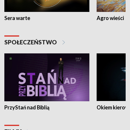
Sera warte
Agro wieści
SPOŁECZEŃSTWO
PrzyStań nad Biblią
Okiem kierow