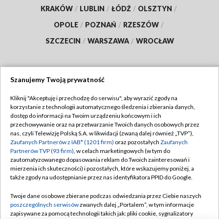
KRAKÓW
/
LUBLIN
/
ŁÓDŹ
/
OLSZTYN
/
OPOLE
/
POZNAŃ
/
RZESZÓW
/
SZCZECIN
/
WARSZAWA
/
WROCŁAW
Szanujemy Twoją prywatność
Dołącz do nas:
Kliknij "Akceptuję i przechodzę do serwisu", aby wyrazić zgody na
korzystanie z technologii automatycznego śledzenia i zbierania danych,
TVP
dostęp do informacji na Twoim urządzeniu końcowym i ich
Abonament TVP
przechowywanie oraz na przetwarzanie Twoich danych osobowych przez
Regulamin TVP
nas, czyli Telewizję Polską S.A. w likwidacji (zwaną dalej również „TVP”),
Emisja w TVP
Polityka prywatności
Zaufanych Partnerów z IAB* (1201 firm)
oraz pozostałych
Zaufanych
Partnerów TVP (93 firm)
, w celach marketingowych (w tym do
Centrum informacji TVP
Moje zgody
zautomatyzowanego dopasowania reklam do Twoich zainteresowań i
mierzenia ich skuteczności) i pozostałych, które wskazujemy poniżej, a
Naziemna Telewizja Cyfrowa
Pomoc
także zgody na udostępnianie przez nas identyfikatora PPID do Google.
Sklep TVP
Biuro reklamy
Twoje dane osobowe zbierane podczas odwiedzania przez Ciebie naszych
Rada Programowa
Kontakt
poszczególnych serwisów
zwanych dalej „Portalem”, w tym informacje
zapisywane za pomocą technologii takich jak: pliki cookie, sygnalizatory
System NOS