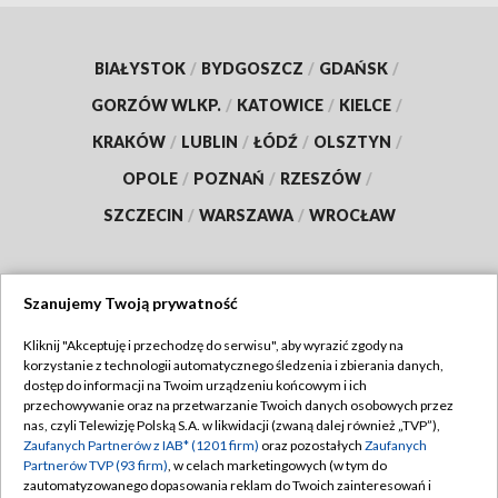
BIAŁYSTOK
/
BYDGOSZCZ
/
GDAŃSK
/
GORZÓW WLKP.
/
KATOWICE
/
KIELCE
/
KRAKÓW
/
LUBLIN
/
ŁÓDŹ
/
OLSZTYN
/
OPOLE
/
POZNAŃ
/
RZESZÓW
/
SZCZECIN
/
WARSZAWA
/
WROCŁAW
Szanujemy Twoją prywatność
Dołącz do nas:
Kliknij "Akceptuję i przechodzę do serwisu", aby wyrazić zgody na
korzystanie z technologii automatycznego śledzenia i zbierania danych,
TVP
dostęp do informacji na Twoim urządzeniu końcowym i ich
Abonament TVP
przechowywanie oraz na przetwarzanie Twoich danych osobowych przez
Regulamin TVP
nas, czyli Telewizję Polską S.A. w likwidacji (zwaną dalej również „TVP”),
Emisja w TVP
Polityka prywatności
Zaufanych Partnerów z IAB* (1201 firm)
oraz pozostałych
Zaufanych
Partnerów TVP (93 firm)
, w celach marketingowych (w tym do
Centrum informacji TVP
Moje zgody
zautomatyzowanego dopasowania reklam do Twoich zainteresowań i