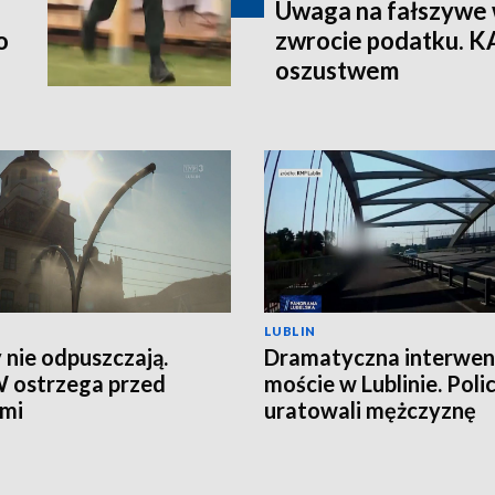
Uwaga na fałszywe 
o
zwrocie podatku. K
oszustwem
LUBLIN
 nie odpuszczają.
Dramatyczna interwen
 ostrzega przed
moście w Lublinie. Polic
ami
uratowali mężczyznę