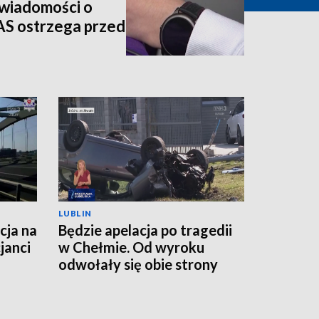
wiadomości o
AS ostrzega przed
LUBLIN
cja na
Będzie apelacja po tragedii
janci
w Chełmie. Od wyroku
odwołały się obie strony