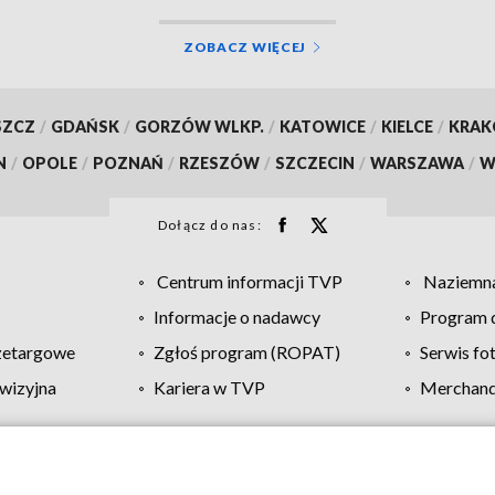
ZOBACZ WIĘCEJ
SZCZ
/
GDAŃSK
/
GORZÓW WLKP.
/
KATOWICE
/
KIELCE
/
KRA
N
/
OPOLE
/
POZNAŃ
/
RZESZÓW
/
SZCZECIN
/
WARSZAWA
/
W
Dołącz do nas:
Centrum informacji TVP
Naziemna
Informacje o nadawcy
Program d
zetargowe
Zgłoś program (ROPAT)
Serwis fo
wizyjna
Kariera w TVP
Merchandi