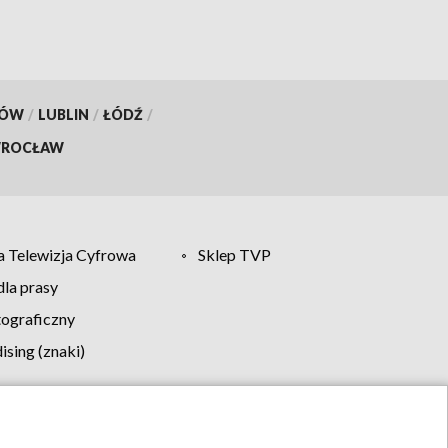
KÓW
/
LUBLIN
/
ŁÓDŹ
/
ROCŁAW
 Telewizja Cyfrowa
Sklep TVP
la prasy
tograficzny
sing (znaki)