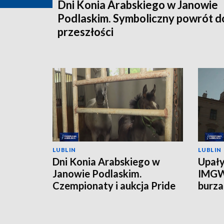
Dni Konia Arabskiego w Janowie
Podlaskim. Symboliczny powrót d
przeszłości
LUBLIN
LUBLIN
Dni Konia Arabskiego w
Upały
Janowie Podlaskim.
IMGW
Czempionaty i aukcja Pride
burz
of Poland