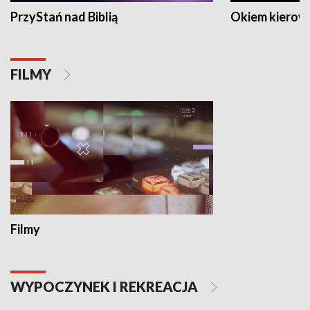
PrzyStań nad Biblią
Okiem kierow
FILMY
Filmy
WYPOCZYNEK I REKREACJA