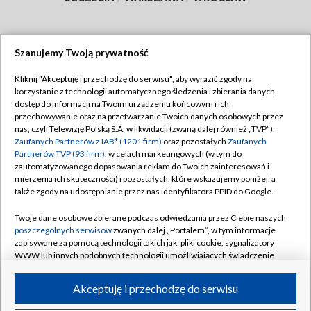
Szanujemy Twoją prywatność
Dołącz do nas:
Kliknij "Akceptuję i przechodzę do serwisu", aby wyrazić zgody na
korzystanie z technologii automatycznego śledzenia i zbierania danych,
TVP
dostęp do informacji na Twoim urządzeniu końcowym i ich
Abonament TVP
przechowywanie oraz na przetwarzanie Twoich danych osobowych przez
Regulamin TVP
nas, czyli Telewizję Polską S.A. w likwidacji (zwaną dalej również „TVP”),
Emisja w TVP
Polityka prywatności
Zaufanych Partnerów z IAB* (1201 firm)
oraz pozostałych
Zaufanych
Partnerów TVP (93 firm)
, w celach marketingowych (w tym do
Centrum informacji TVP
Moje zgody
zautomatyzowanego dopasowania reklam do Twoich zainteresowań i
mierzenia ich skuteczności) i pozostałych, które wskazujemy poniżej, a
Naziemna Telewizja Cyfrowa
Pomoc
także zgody na udostępnianie przez nas identyfikatora PPID do Google.
Sklep TVP
Biuro reklamy
Twoje dane osobowe zbierane podczas odwiedzania przez Ciebie naszych
Rada Programowa
Kontakt
poszczególnych serwisów
zwanych dalej „Portalem”, w tym informacje
zapisywane za pomocą technologii takich jak: pliki cookie, sygnalizatory
System NOS
WWW lub innych podobnych technologii umożliwiających świadczenie
dopasowanych i bezpiecznych usług, personalizację treści oraz reklam,
Informacje o nadawcy
Kanały
udostępnianie funkcji mediów społecznościowych oraz analizowanie
Akceptuję i przechodzę do serwisu
ruchu w Internecie.
Program dla prasy
©2026 Telewizja Polska S.A. w likwidacji