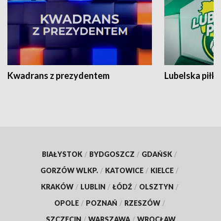
Kwadrans z prezydentem
Lubelska piłk
BIAŁYSTOK
/
BYDGOSZCZ
/
GDAŃSK
/
GORZÓW WLKP.
/
KATOWICE
/
KIELCE
/
KRAKÓW
/
LUBLIN
/
ŁÓDŹ
/
OLSZTYN
/
OPOLE
/
POZNAŃ
/
RZESZÓW
/
SZCZECIN
/
WARSZAWA
/
WROCŁAW