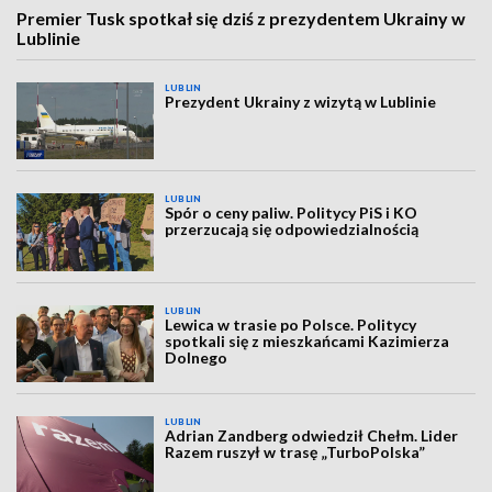
Premier Tusk spotkał się dziś z prezydentem Ukrainy w
Lublinie
LUBLIN
Prezydent Ukrainy z wizytą w Lublinie
LUBLIN
Spór o ceny paliw. Politycy PiS i KO
przerzucają się odpowiedzialnością
LUBLIN
Lewica w trasie po Polsce. Politycy
spotkali się z mieszkańcami Kazimierza
Dolnego
LUBLIN
Adrian Zandberg odwiedził Chełm. Lider
Razem ruszył w trasę „TurboPolska”