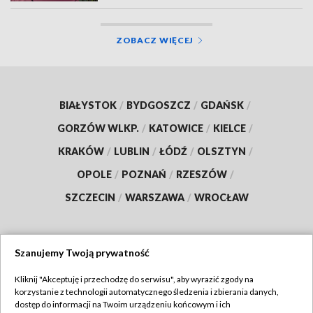
ZOBACZ WIĘCEJ
BIAŁYSTOK
/
BYDGOSZCZ
/
GDAŃSK
/
GORZÓW WLKP.
/
KATOWICE
/
KIELCE
/
KRAKÓW
/
LUBLIN
/
ŁÓDŹ
/
OLSZTYN
/
OPOLE
/
POZNAŃ
/
RZESZÓW
/
SZCZECIN
/
WARSZAWA
/
WROCŁAW
Szanujemy Twoją prywatność
Dołącz do nas:
Kliknij "Akceptuję i przechodzę do serwisu", aby wyrazić zgody na
korzystanie z technologii automatycznego śledzenia i zbierania danych,
TVP
dostęp do informacji na Twoim urządzeniu końcowym i ich