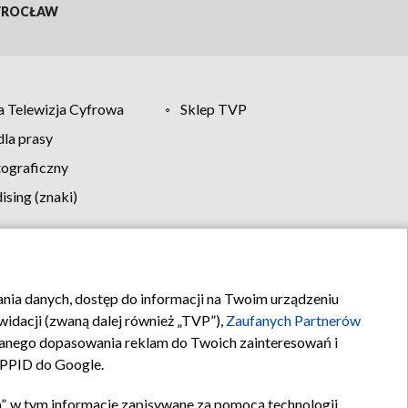
ROCŁAW
 Telewizja Cyfrowa
Sklep TVP
la prasy
tograficzny
sing (znaki)
klamy
Kontakt
rania danych, dostęp do informacji na Twoim urządzeniu
idacji (zwaną dalej również „TVP”),
Zaufanych Partnerów
anego dopasowania reklam do Twoich zainteresowań i
a PPID do Google.
”, w tym informacje zapisywane za pomocą technologii