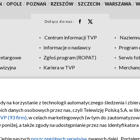
N
/
OPOLE
/
POZNAŃ
/
RZESZÓW
/
SZCZECIN
/
WARSZAWA
/
W
Dołącz do nas:
Centrum informacji TVP
Naziemna
Informacje o nadawcy
Program d
zetargowe
Zgłoś program (ROPAT)
Serwis fo
wizyjna
Kariera w TVP
Merchandi
Polityka prywatności
Moje zgody
Pomoc
Biuro re
ody na korzystanie z technologii automatycznego śledzenia i zbie
 danych osobowych przez nas, czyli Telewizję Polską S.A. w likw
VP (93 firm)
, w celach marketingowych (w tym do zautomatyzow
 poniżej, a także zgody na udostępnianie przez nas identyfikator
Ciebie naszych
poszczególnych serwisów
zwanych dalej „Portalem