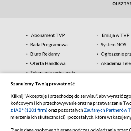
OLSZTY
Abonament TVP
Emisja w TVP
Rada Programowa
System NOS
Biuro Reklamy
Ogłoszenie pr
Oferta Handlowa
Akademia Tele
Telegazeta ogłoszenia
Szanujemy Twoją prywatność
Regulamin TVP
Kliknij "Akceptuję i przechodzę do serwisu", aby wyrazić zg
końcowym i ich przechowywanie oraz na przetwarzanie Twoich
z IAB* (1201 firm)
oraz pozostałych
Zaufanych Partnerów T
mierzenia ich skuteczności) i pozostałych, które wskazujemy
Twoje dane osobowe zbierane podczas odwiedzania przez 