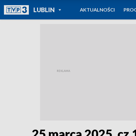
POWRÓT DO
LUBLIN
AKTUALNOŚCI
PRO
TVP REGIONY
25 marca 2025, cz.