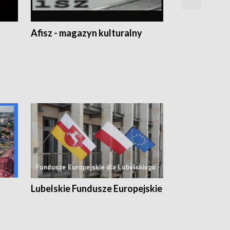
Afisz - magazyn kulturalny
Zobacz, co s
Lubelskie Fundusze Europejskie