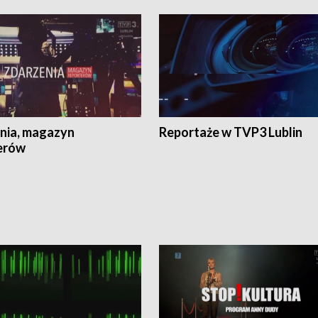
nia, magazyn
Reportaże w TVP3 Lublin
erów