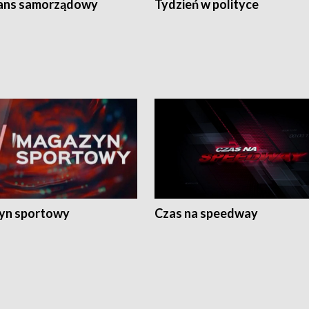
ans samorządowy
Tydzień w polityce
yn sportowy
Czas na speedway