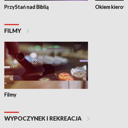
PrzyStań nad Biblią
Okiem kierow
FILMY
Filmy
WYPOCZYNEK I REKREACJA