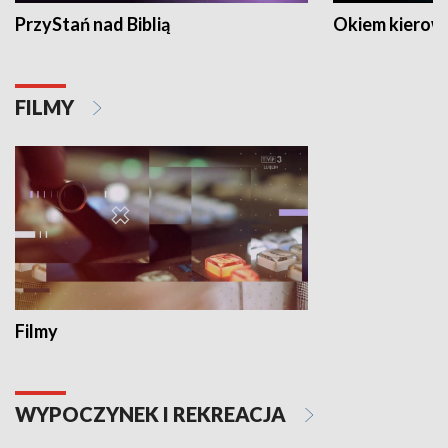
PrzyStań nad Biblią
Okiem kierow
FILMY
Filmy
WYPOCZYNEK I REKREACJA