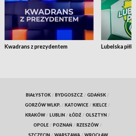
Kwadrans z prezydentem
Lubelska piłk
BIAŁYSTOK
/
BYDGOSZCZ
/
GDAŃSK
/
GORZÓW WLKP.
/
KATOWICE
/
KIELCE
/
KRAKÓW
/
LUBLIN
/
ŁÓDŹ
/
OLSZTYN
/
OPOLE
/
POZNAŃ
/
RZESZÓW
/
SZCZECIN
/
WARSZAWA
/
WROCŁAW