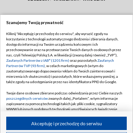
Szanujemy Twoją prywatność
Dołącz do nas:
Kliknij "Akceptuję i przechodzę do serwisu", aby wyrazić zgody na
korzystanie z technologii automatycznego śledzenia i zbierania danych,
TVP
dostęp do informacji na Twoim urządzeniu końcowym i ich
Abonament TVP
przechowywanie oraz na przetwarzanie Twoich danych osobowych przez
Regulamin TVP
nas, czyli Telewizję Polską S.A. w likwidacji (zwaną dalej również „TVP”),
Emisja w TVP
Polityka prywatności
Zaufanych Partnerów z IAB* (1201 firm)
oraz pozostałych
Zaufanych
Partnerów TVP (93 firm)
, w celach marketingowych (w tym do
Centrum informacji TVP
Moje zgody
zautomatyzowanego dopasowania reklam do Twoich zainteresowań i
mierzenia ich skuteczności) i pozostałych, które wskazujemy poniżej, a
Naziemna Telewizja Cyfrowa
Pomoc
także zgody na udostępnianie przez nas identyfikatora PPID do Google.
Sklep TVP
Biuro reklamy
Twoje dane osobowe zbierane podczas odwiedzania przez Ciebie naszych
Rada Programowa
Kontakt
poszczególnych serwisów
zwanych dalej „Portalem”, w tym informacje
zapisywane za pomocą technologii takich jak: pliki cookie, sygnalizatory
System NOS
WWW lub innych podobnych technologii umożliwiających świadczenie
dopasowanych i bezpiecznych usług, personalizację treści oraz reklam,
Informacje o nadawcy
Kanały
udostępnianie funkcji mediów społecznościowych oraz analizowanie
Akceptuję i przechodzę do serwisu
ruchu w Internecie.
Program dla prasy
©2026 Telewizja Polska S.A. w likwidacji