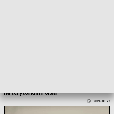
POWRÓT DO
LUBLIN
TVP REGIONY
Minister Obrony Narodowej w
Lubelskim. Ustalenia dotyczące rakiety
na terytorium Polski
2024-03-25