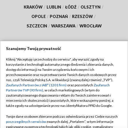
KRAKÓW
/
LUBLIN
/
ŁÓDŹ
/
OLSZTYN
/
OPOLE
/
POZNAŃ
/
RZESZÓW
/
SZCZECIN
/
WARSZAWA
/
WROCŁAW
Szanujemy Twoją prywatność
Dołącz do nas:
Kliknij "Akceptuję i przechodzę do serwisu", aby wyrazić zgody na
korzystanie z technologii automatycznego śledzenia i zbierania danych,
TVP
dostęp do informacji na Twoim urządzeniu końcowym i ich
Abonament TVP
przechowywanie oraz na przetwarzanie Twoich danych osobowych przez
Regulamin TVP
nas, czyli Telewizję Polską S.A. w likwidacji (zwaną dalej również „TVP”),
Emisja w TVP
Polityka prywatności
Zaufanych Partnerów z IAB* (1201 firm)
oraz pozostałych
Zaufanych
Partnerów TVP (93 firm)
, w celach marketingowych (w tym do
Centrum informacji TVP
Moje zgody
zautomatyzowanego dopasowania reklam do Twoich zainteresowań i
mierzenia ich skuteczności) i pozostałych, które wskazujemy poniżej, a
Naziemna Telewizja Cyfrowa
Pomoc
także zgody na udostępnianie przez nas identyfikatora PPID do Google.
Sklep TVP
Biuro reklamy
Twoje dane osobowe zbierane podczas odwiedzania przez Ciebie naszych
Rada Programowa
Kontakt
poszczególnych serwisów
zwanych dalej „Portalem”, w tym informacje
zapisywane za pomocą technologii takich jak: pliki cookie, sygnalizatory