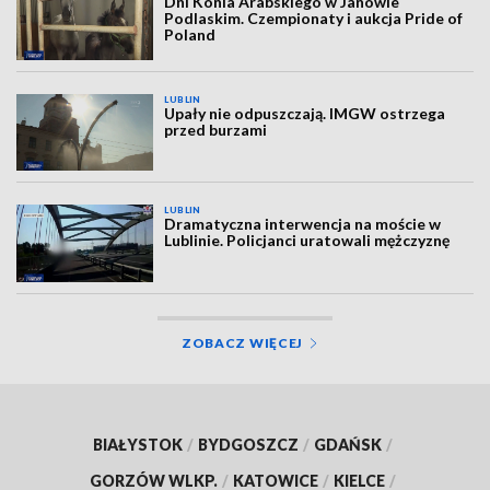
Dni Konia Arabskiego w Janowie
Podlaskim. Czempionaty i aukcja Pride of
Poland
LUBLIN
Upały nie odpuszczają. IMGW ostrzega
przed burzami
LUBLIN
Dramatyczna interwencja na moście w
Lublinie. Policjanci uratowali mężczyznę
ZOBACZ WIĘCEJ
BIAŁYSTOK
/
BYDGOSZCZ
/
GDAŃSK
/
GORZÓW WLKP.
/
KATOWICE
/
KIELCE
/