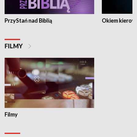
PrzyStań nad Biblią
Okiem kierow
FILMY
Filmy