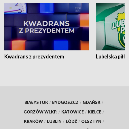
Kwadrans z prezydentem
Lubelska piłk
BIAŁYSTOK
/
BYDGOSZCZ
/
GDAŃSK
/
GORZÓW WLKP.
/
KATOWICE
/
KIELCE
/
KRAKÓW
/
LUBLIN
/
ŁÓDŹ
/
OLSZTYN
/