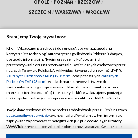
OPOLE
/
POZNAŃ
/
RZESZÓW
/
SZCZECIN
/
WARSZAWA
/
WROCŁAW
Szanujemy Twoją prywatność
Dołącz do nas:
Kliknij "Akceptuję i przechodzę do serwisu", aby wyrazić zgody na
korzystanie z technologii automatycznego śledzenia i zbierania danych,
TVP
dostęp do informacji na Twoim urządzeniu końcowym i ich
Abonament TVP
przechowywanie oraz na przetwarzanie Twoich danych osobowych przez
Regulamin TVP
nas, czyli Telewizję Polską S.A. w likwidacji (zwaną dalej również „TVP”),
Emisja w TVP
Polityka prywatności
Zaufanych Partnerów z IAB* (1201 firm)
oraz pozostałych
Zaufanych
Partnerów TVP (93 firm)
, w celach marketingowych (w tym do
Centrum informacji TVP
Moje zgody
zautomatyzowanego dopasowania reklam do Twoich zainteresowań i
mierzenia ich skuteczności) i pozostałych, które wskazujemy poniżej, a
Naziemna Telewizja Cyfrowa
Pomoc
także zgody na udostępnianie przez nas identyfikatora PPID do Google.
Sklep TVP
Biuro reklamy
Twoje dane osobowe zbierane podczas odwiedzania przez Ciebie naszych
Rada Programowa
Kontakt
poszczególnych serwisów
zwanych dalej „Portalem”, w tym informacje
zapisywane za pomocą technologii takich jak: pliki cookie, sygnalizatory
System NOS
WWW lub innych podobnych technologii umożliwiających świadczenie
dopasowanych i bezpiecznych usług, personalizację treści oraz reklam,
Informacje o nadawcy
Kanały
udostępnianie funkcji mediów społecznościowych oraz analizowanie