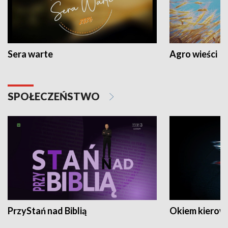
Sera warte
Agro wieści
SPOŁECZEŃSTWO
PrzyStań nad Biblią
Okiem kierow