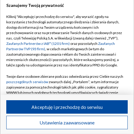
Szanujemy Twoją prywatność
Dołącz do nas:
Kliknij "Akceptuję i przechodzę do serwisu", aby wyrazić zgody na
korzystanie z technologii automatycznego śledzenia i zbierania danych,
TVP
dostęp do informacji na Twoim urządzeniu końcowym i ich
Abonament TVP
przechowywanie oraz na przetwarzanie Twoich danych osobowych przez
Regulamin TVP
nas, czyli Telewizję Polską S.A. w likwidacji (zwaną dalej również „TVP”),
Emisja w TVP
Polityka prywatności
Zaufanych Partnerów z IAB* (1201 firm)
oraz pozostałych
Zaufanych
Partnerów TVP (93 firm)
, w celach marketingowych (w tym do
Centrum informacji TVP
Moje zgody
zautomatyzowanego dopasowania reklam do Twoich zainteresowań i
mierzenia ich skuteczności) i pozostałych, które wskazujemy poniżej, a
Naziemna Telewizja Cyfrowa
Pomoc
także zgody na udostępnianie przez nas identyfikatora PPID do Google.
Sklep TVP
Biuro reklamy
Twoje dane osobowe zbierane podczas odwiedzania przez Ciebie naszych
Rada Programowa
Kontakt
poszczególnych serwisów
zwanych dalej „Portalem”, w tym informacje
zapisywane za pomocą technologii takich jak: pliki cookie, sygnalizatory
System NOS
WWW lub innych podobnych technologii umożliwiających świadczenie
dopasowanych i bezpiecznych usług, personalizację treści oraz reklam,
Informacje o nadawcy
Kanały
udostępnianie funkcji mediów społecznościowych oraz analizowanie
Akceptuję i przechodzę do serwisu
ruchu w Internecie.
Program dla prasy
©2026 Telewizja Polska S.A. w likwidacji
Biuro Reklamy
Twoje dane osobowe zbierane podczas odwiedzania przez Ciebie
Ustawienia zaawansowane
poszczególnych serwisów
na Portalu, takie jak adresy IP, identyfikatory
Ogłoszenie przetargowe
Twoich urządzeń końcowych i identyfikatory plików cookie, informacje o