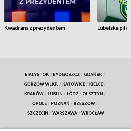
Kwadrans z prezydentem
Lubelska piłk
BIAŁYSTOK
/
BYDGOSZCZ
/
GDAŃSK
/
GORZÓW WLKP.
/
KATOWICE
/
KIELCE
/
KRAKÓW
/
LUBLIN
/
ŁÓDŹ
/
OLSZTYN
/
OPOLE
/
POZNAŃ
/
RZESZÓW
/
SZCZECIN
/
WARSZAWA
/
WROCŁAW