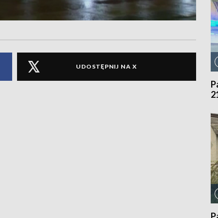
UDOSTĘPNIJ NA X
P
2
P