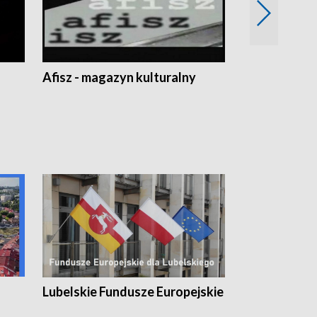
Afisz - magazyn kulturalny
Zobacz, co s
Lubelskie Fundusze Europejskie