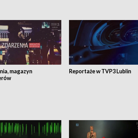
nia, magazyn
Reportaże w TVP3 Lublin
erów