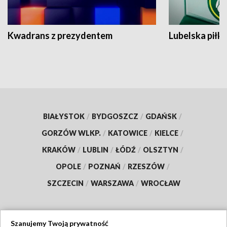
Kwadrans z prezydentem
Lubelska piłk
BIAŁYSTOK
/
BYDGOSZCZ
/
GDAŃSK
/
GORZÓW WLKP.
/
KATOWICE
/
KIELCE
/
KRAKÓW
/
LUBLIN
/
ŁÓDŹ
/
OLSZTYN
/
OPOLE
/
POZNAŃ
/
RZESZÓW
/
SZCZECIN
/
WARSZAWA
/
WROCŁAW
Szanujemy Twoją prywatność