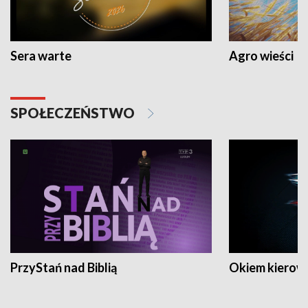
Sera warte
Agro wieści
SPOŁECZEŃSTWO
PrzyStań nad Biblią
Okiem kierow