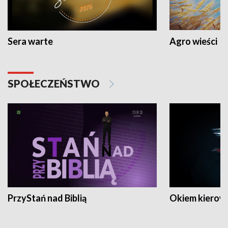
Sera warte
Agro wieści
SPOŁECZEŃSTWO
PrzyStań nad Biblią
Okiem kierow