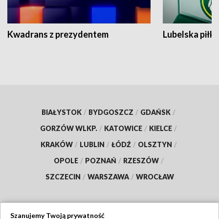
Kwadrans z prezydentem
Lubelska piłk
BIAŁYSTOK
/
BYDGOSZCZ
/
GDAŃSK
/
GORZÓW WLKP.
/
KATOWICE
/
KIELCE
/
KRAKÓW
/
LUBLIN
/
ŁÓDŹ
/
OLSZTYN
/
OPOLE
/
POZNAŃ
/
RZESZÓW
/
SZCZECIN
/
WARSZAWA
/
WROCŁAW
Szanujemy Twoją prywatność