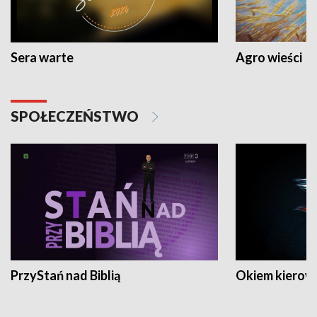
Sera warte
Agro wieści
SPOŁECZEŃSTWO
PrzyStań nad Biblią
Okiem kierow