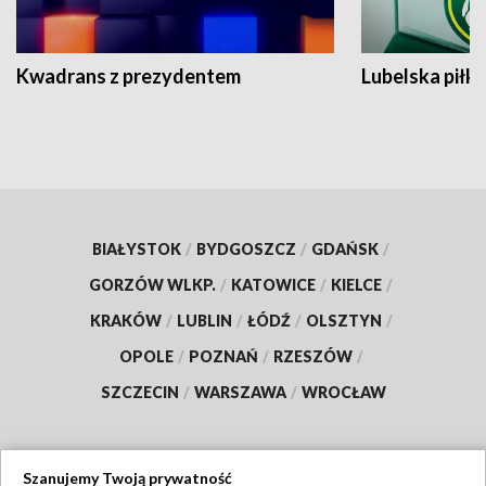
Kwadrans z prezydentem
Lubelska piłk
BIAŁYSTOK
/
BYDGOSZCZ
/
GDAŃSK
/
GORZÓW WLKP.
/
KATOWICE
/
KIELCE
/
KRAKÓW
/
LUBLIN
/
ŁÓDŹ
/
OLSZTYN
/
OPOLE
/
POZNAŃ
/
RZESZÓW
/
SZCZECIN
/
WARSZAWA
/
WROCŁAW
Szanujemy Twoją prywatność