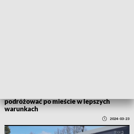
POWRÓT DO
LUBLIN
TVP REGIONY
Mieszkańcy Białej Podlaskiej będą
podróżować po mieście w lepszych
warunkach
2024-03-23