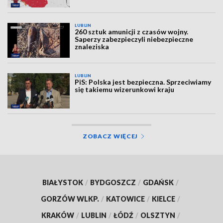
LUBLIN
260 sztuk amunicji z czasów wojny.
Saperzy zabezpieczyli niebezpieczne
znaleziska
LUBLIN
PiS: Polska jest bezpieczna. Sprzeciwiamy
się takiemu wizerunkowi kraju
ZOBACZ WIĘCEJ
BIAŁYSTOK
/
BYDGOSZCZ
/
GDAŃSK
/
GORZÓW WLKP.
/
KATOWICE
/
KIELCE
/
KRAKÓW
/
LUBLIN
/
ŁÓDŹ
/
OLSZTYN
/