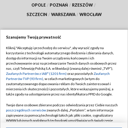
OPOLE
/
POZNAŃ
/
RZESZÓW
/
SZCZECIN
/
WARSZAWA
/
WROCŁAW
Szanujemy Twoją prywatność
Dołącz do nas:
Kliknij "Akceptuję i przechodzę do serwisu", aby wyrazić zgody na
korzystanie z technologii automatycznego śledzenia i zbierania danych,
TVP
dostęp do informacji na Twoim urządzeniu końcowym i ich
Abonament TVP
przechowywanie oraz na przetwarzanie Twoich danych osobowych przez
Regulamin TVP
nas, czyli Telewizję Polską S.A. w likwidacji (zwaną dalej również „TVP”),
Emisja w TVP
Polityka prywatności
Zaufanych Partnerów z IAB* (1201 firm)
oraz pozostałych
Zaufanych
Partnerów TVP (93 firm)
, w celach marketingowych (w tym do
Centrum informacji TVP
Moje zgody
zautomatyzowanego dopasowania reklam do Twoich zainteresowań i
mierzenia ich skuteczności) i pozostałych, które wskazujemy poniżej, a
Naziemna Telewizja Cyfrowa
Pomoc
także zgody na udostępnianie przez nas identyfikatora PPID do Google.
Sklep TVP
Biuro reklamy
Twoje dane osobowe zbierane podczas odwiedzania przez Ciebie naszych
Rada Programowa
Kontakt
poszczególnych serwisów
zwanych dalej „Portalem”, w tym informacje
zapisywane za pomocą technologii takich jak: pliki cookie, sygnalizatory
System NOS
WWW lub innych podobnych technologii umożliwiających świadczenie
dopasowanych i bezpiecznych usług, personalizację treści oraz reklam,
Informacje o nadawcy