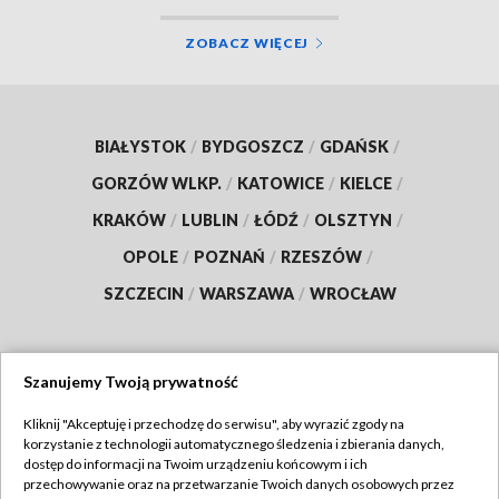
ZOBACZ WIĘCEJ
BIAŁYSTOK
/
BYDGOSZCZ
/
GDAŃSK
/
GORZÓW WLKP.
/
KATOWICE
/
KIELCE
/
KRAKÓW
/
LUBLIN
/
ŁÓDŹ
/
OLSZTYN
/
OPOLE
/
POZNAŃ
/
RZESZÓW
/
SZCZECIN
/
WARSZAWA
/
WROCŁAW
Szanujemy Twoją prywatność
Dołącz do nas:
Kliknij "Akceptuję i przechodzę do serwisu", aby wyrazić zgody na
korzystanie z technologii automatycznego śledzenia i zbierania danych,
TVP
dostęp do informacji na Twoim urządzeniu końcowym i ich
Abonament TVP
przechowywanie oraz na przetwarzanie Twoich danych osobowych przez
Regulamin TVP