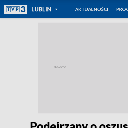
POWRÓT DO
LUBLIN
AKTUALNOŚCI
PRO
TVP REGIONY
Podejrzany o oszu