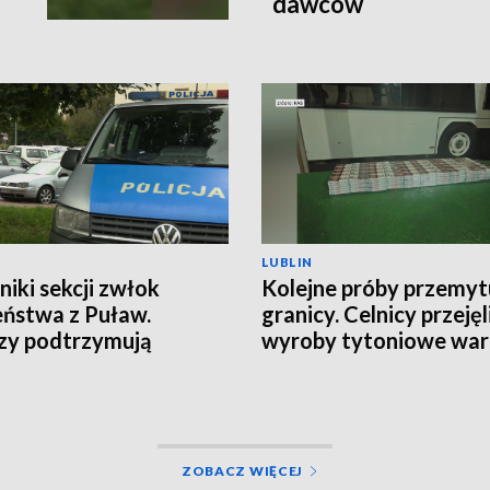
dawców
LUBLIN
niki sekcji zwłok
Kolejne próby przemyt
ństwa z Puław.
granicy. Celnicy przejęl
zy podtrzymują
wyroby tytoniowe war
ezę rozszerzonego
tys. zł
bójstwa
ZOBACZ WIĘCEJ