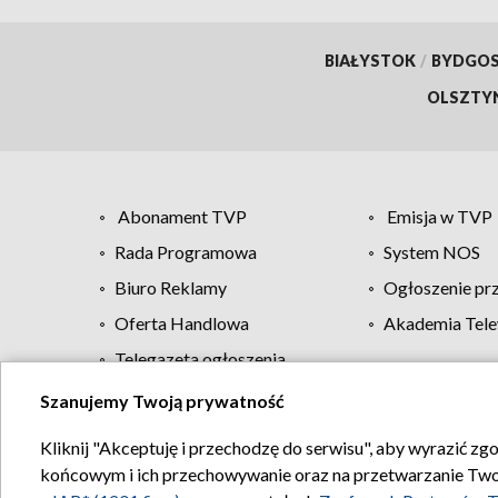
BIAŁYSTOK
/
BYDGO
OLSZTY
Abonament TVP
Emisja w TVP
Rada Programowa
System NOS
Biuro Reklamy
Ogłoszenie pr
Oferta Handlowa
Akademia Tele
Telegazeta ogłoszenia
Szanujemy Twoją prywatność
Regulamin TVP
Kliknij "Akceptuję i przechodzę do serwisu", aby wyrazić zg
końcowym i ich przechowywanie oraz na przetwarzanie Twoich