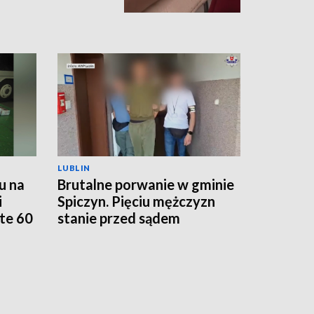
LUBLIN
u na
Brutalne porwanie w gminie
i
Spiczyn. Pięciu mężczyzn
te 60
stanie przed sądem