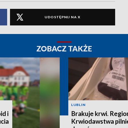
UDOSTĘPNIJ NA X
ZOBACZ TAKŻE
LUBLIN
id i
Brakuje krwi. Regi
ucia
Krwiodawstwa pilni