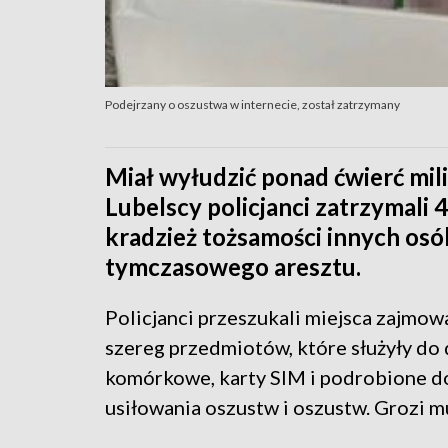
Podejrzany o oszustwa w internecie, został zatrzymany
Miał wyłudzić ponad ćwierć mil
Lubelscy policjanci zatrzymali 
kradzież tożsamości innych osób
tymczasowego aresztu.
Policjanci przeszukali miejsca zajmow
szereg przedmiotów, które służyły do 
komórkowe, karty SIM i podrobione d
usiłowania oszustw i oszustw. Grozi m