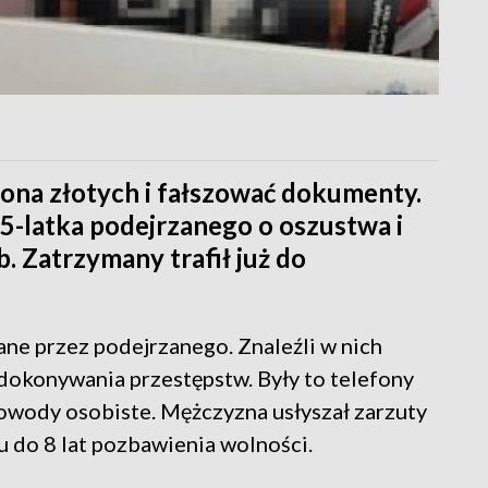
iona złotych i fałszować dokumenty.
45-latka podejrzanego o oszustwa i
. Zatrzymany trafił już do
ane przez podejrzanego. Znaleźli w nich
dokonywania przestępstw. Były to telefony
owody osobiste. Mężczyzna usłyszał zarzuty
u do 8 lat pozbawienia wolności.