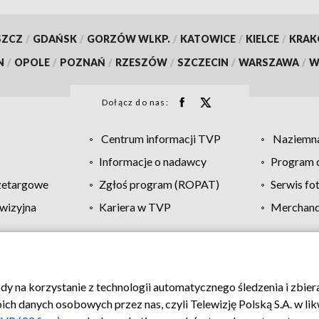
SZCZ
/
GDAŃSK
/
GORZÓW WLKP.
/
KATOWICE
/
KIELCE
/
KRA
N
/
OPOLE
/
POZNAŃ
/
RZESZÓW
/
SZCZECIN
/
WARSZAWA
/
W
Dołącz do nas:
Centrum informacji TVP
Naziemna
Informacje o nadawcy
Program d
zetargowe
Zgłoś program (ROPAT)
Serwis fo
wizyjna
Kariera w TVP
Merchandi
Polityka prywatności
Moje zgody
Pomoc
Biuro re
ody na korzystanie z technologii automatycznego śledzenia i zbie
 danych osobowych przez nas, czyli Telewizję Polską S.A. w likw