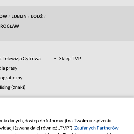
KÓW
/
LUBLIN
/
ŁÓDŹ
/
ROCŁAW
 Telewizja Cyfrowa
Sklep TVP
la prasy
tograficzny
sing (znaki)
klamy
Kontakt
rania danych, dostęp do informacji na Twoim urządzeniu
idacji (zwaną dalej również „TVP”),
Zaufanych Partnerów