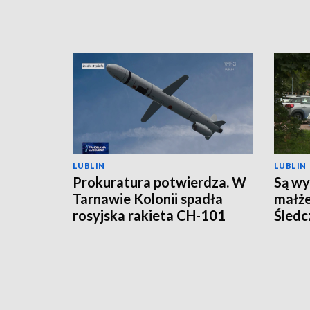
LUBLIN
LUBLIN
Prokuratura potwierdza. W
Są wy
Tarnawie Kolonii spadła
małże
rosyjska rakieta CH-101
Śledc
hipot
samo