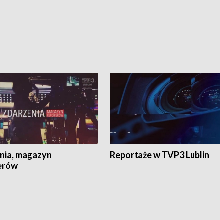
nia, magazyn
Reportaże w TVP3 Lublin
erów