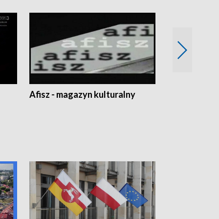
Afisz - magazyn kulturalny
Zobacz, co s