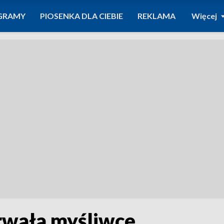
GRAMY
PIOSENKA DLA CIEBIE
REKLAMA
Więcej
rwała myśliwce