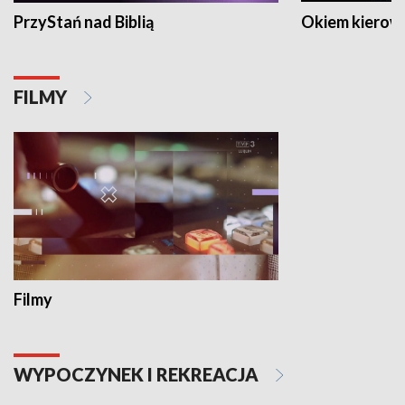
PrzyStań nad Biblią
Okiem kierow
FILMY
Filmy
WYPOCZYNEK I REKREACJA