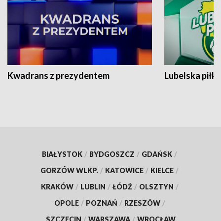
Kwadrans z prezydentem
Lubelska piłk
BIAŁYSTOK
/
BYDGOSZCZ
/
GDAŃSK
/
GORZÓW WLKP.
/
KATOWICE
/
KIELCE
/
KRAKÓW
/
LUBLIN
/
ŁÓDŹ
/
OLSZTYN
/
OPOLE
/
POZNAŃ
/
RZESZÓW
/
SZCZECIN
/
WARSZAWA
/
WROCŁAW