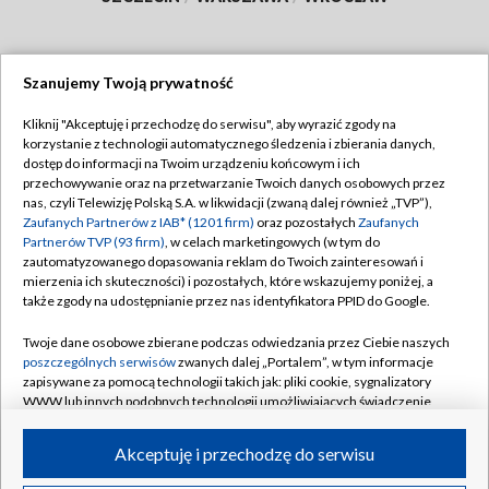
Szanujemy Twoją prywatność
Dołącz do nas:
Kliknij "Akceptuję i przechodzę do serwisu", aby wyrazić zgody na
korzystanie z technologii automatycznego śledzenia i zbierania danych,
TVP
dostęp do informacji na Twoim urządzeniu końcowym i ich
Abonament TVP
przechowywanie oraz na przetwarzanie Twoich danych osobowych przez
Regulamin TVP
nas, czyli Telewizję Polską S.A. w likwidacji (zwaną dalej również „TVP”),
Emisja w TVP
Polityka prywatności
Zaufanych Partnerów z IAB* (1201 firm)
oraz pozostałych
Zaufanych
Partnerów TVP (93 firm)
, w celach marketingowych (w tym do
Centrum informacji TVP
Moje zgody
zautomatyzowanego dopasowania reklam do Twoich zainteresowań i
mierzenia ich skuteczności) i pozostałych, które wskazujemy poniżej, a
Naziemna Telewizja Cyfrowa
Pomoc
także zgody na udostępnianie przez nas identyfikatora PPID do Google.
Sklep TVP
Biuro reklamy
Twoje dane osobowe zbierane podczas odwiedzania przez Ciebie naszych
Rada Programowa
Kontakt
poszczególnych serwisów
zwanych dalej „Portalem”, w tym informacje
zapisywane za pomocą technologii takich jak: pliki cookie, sygnalizatory
System NOS
WWW lub innych podobnych technologii umożliwiających świadczenie
dopasowanych i bezpiecznych usług, personalizację treści oraz reklam,
Informacje o nadawcy
Kanały
udostępnianie funkcji mediów społecznościowych oraz analizowanie
Akceptuję i przechodzę do serwisu
ruchu w Internecie.
Program dla prasy
©2026 Telewizja Polska S.A. w likwidacji