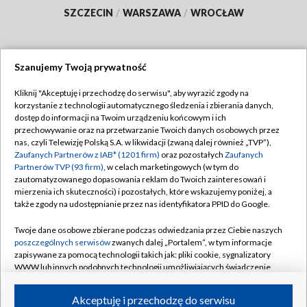
SZCZECIN
/
WARSZAWA
/
WROCŁAW
Szanujemy Twoją prywatność
Dołącz do nas:
Kliknij "Akceptuję i przechodzę do serwisu", aby wyrazić zgody na
korzystanie z technologii automatycznego śledzenia i zbierania danych,
TVP
dostęp do informacji na Twoim urządzeniu końcowym i ich
Abonament TVP
przechowywanie oraz na przetwarzanie Twoich danych osobowych przez
Regulamin TVP
nas, czyli Telewizję Polską S.A. w likwidacji (zwaną dalej również „TVP”),
Emisja w TVP
Polityka prywatności
Zaufanych Partnerów z IAB* (1201 firm)
oraz pozostałych
Zaufanych
Partnerów TVP (93 firm)
, w celach marketingowych (w tym do
Centrum informacji TVP
Moje zgody
zautomatyzowanego dopasowania reklam do Twoich zainteresowań i
mierzenia ich skuteczności) i pozostałych, które wskazujemy poniżej, a
Naziemna Telewizja Cyfrowa
Pomoc
także zgody na udostępnianie przez nas identyfikatora PPID do Google.
Sklep TVP
Biuro reklamy
Twoje dane osobowe zbierane podczas odwiedzania przez Ciebie naszych
Rada Programowa
Kontakt
poszczególnych serwisów
zwanych dalej „Portalem”, w tym informacje
zapisywane za pomocą technologii takich jak: pliki cookie, sygnalizatory
System NOS
WWW lub innych podobnych technologii umożliwiających świadczenie
dopasowanych i bezpiecznych usług, personalizację treści oraz reklam,
Informacje o nadawcy
Kanały
udostępnianie funkcji mediów społecznościowych oraz analizowanie
Akceptuję i przechodzę do serwisu
ruchu w Internecie.
Program dla prasy