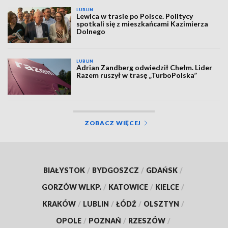
LUBLIN
Lewica w trasie po Polsce. Politycy
spotkali się z mieszkańcami Kazimierza
Dolnego
LUBLIN
Adrian Zandberg odwiedził Chełm. Lider
Razem ruszył w trasę „TurboPolska”
ZOBACZ WIĘCEJ
BIAŁYSTOK
/
BYDGOSZCZ
/
GDAŃSK
/
GORZÓW WLKP.
/
KATOWICE
/
KIELCE
/
KRAKÓW
/
LUBLIN
/
ŁÓDŹ
/
OLSZTYN
/
OPOLE
/
POZNAŃ
/
RZESZÓW
/