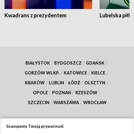
Kwadrans z prezydentem
Lubelska piłk
BIAŁYSTOK
/
BYDGOSZCZ
/
GDAŃSK
/
GORZÓW WLKP.
/
KATOWICE
/
KIELCE
/
KRAKÓW
/
LUBLIN
/
ŁÓDŹ
/
OLSZTYN
/
OPOLE
/
POZNAŃ
/
RZESZÓW
/
SZCZECIN
/
WARSZAWA
/
WROCŁAW
Szanujemy Twoją prywatność
Dołącz do nas: