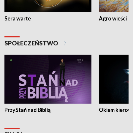
Sera warte
Agro wieści
SPOŁECZEŃSTWO
PrzyStań nad Biblią
Okiem kierow