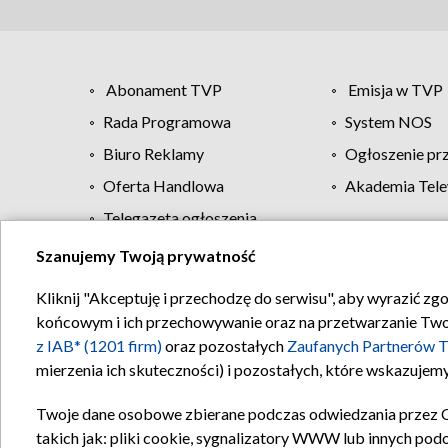
Abonament TVP
Emisja w TVP
Rada Programowa
System NOS
Biuro Reklamy
Ogłoszenie pr
Oferta Handlowa
Akademia Tele
Telegazeta ogłoszenia
Szanujemy Twoją prywatność
Regulamin TVP
Kliknij "Akceptuję i przechodzę do serwisu", aby wyrazić zg
końcowym i ich przechowywanie oraz na przetwarzanie Twoich
z IAB* (1201 firm)
oraz pozostałych
Zaufanych Partnerów T
mierzenia ich skuteczności) i pozostałych, które wskazujemy
Twoje dane osobowe zbierane podczas odwiedzania przez 
takich jak: pliki cookie, sygnalizatory WWW lub innych pod