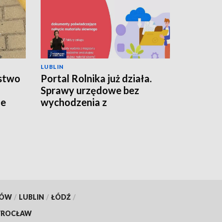
LUBLIN
stwo
Portal Rolnika już działa.
Sprawy urzędowe bez
ie
wychodzenia z
gospodarstwa
KÓW
/
LUBLIN
/
ŁÓDŹ
/
ROCŁAW