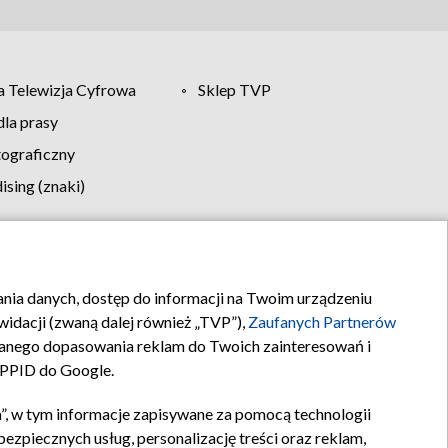
 Telewizja Cyfrowa
Sklep TVP
la prasy
tograficzny
sing (znaki)
klamy
Kontakt
rania danych, dostęp do informacji na Twoim urządzeniu
idacji (zwaną dalej również „TVP”),
Zaufanych Partnerów
anego dopasowania reklam do Twoich zainteresowań i
a PPID do Google.
”, w tym informacje zapisywane za pomocą technologii
zpiecznych usług, personalizację treści oraz reklam,