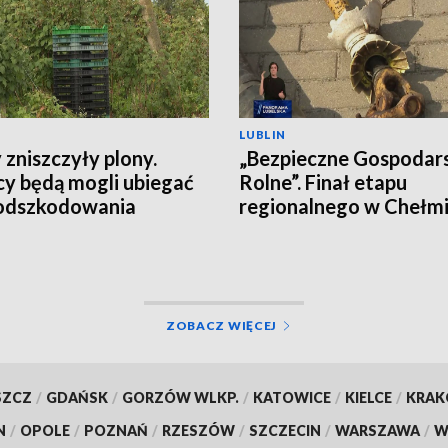
LUBLIN
 zniszczyły plony.
„Bezpieczne Gospodar
cy będą mogli ubiegać
Rolne”. Finał etapu
 odszkodowania
regionalnego w Chełm
ZOBACZ WIĘCEJ
SZCZ
/
GDAŃSK
/
GORZÓW WLKP.
/
KATOWICE
/
KIELCE
/
KRA
N
/
OPOLE
/
POZNAŃ
/
RZESZÓW
/
SZCZECIN
/
WARSZAWA
/
W