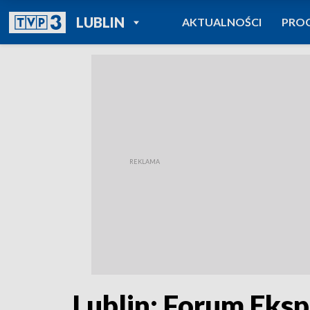
POWRÓT DO
LUBLIN
AKTUALNOŚCI
PRO
TVP REGIONY
Lublin: Forum Eks