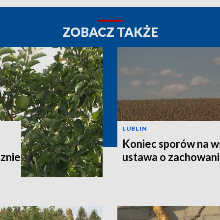
ZOBACZ TAKŻE
LUBLIN
Koniec sporów na w
znie
ustawa o zachowaniu