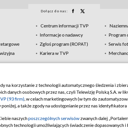
Dołącz do nas:
Centrum informacji TVP
Naziemna
Informacje o nadawcy
Program d
zetargowe
Zgłoś program (ROPAT)
Serwis fo
wizyjna
Kariera w TVP
Merchandi
Polityka prywatności
Moje zgody
Pomoc
Biuro re
ody na korzystanie z technologii automatycznego śledzenia i zbie
 danych osobowych przez nas, czyli Telewizję Polską S.A. w likw
VP (93 firm)
, w celach marketingowych (w tym do zautomatyzow
 poniżej, a także zgody na udostępnianie przez nas identyfikator
Ciebie naszych
poszczególnych serwisów
zwanych dalej „Portalem
obnych technologii umożliwiających świadczenie dopasowanych i be