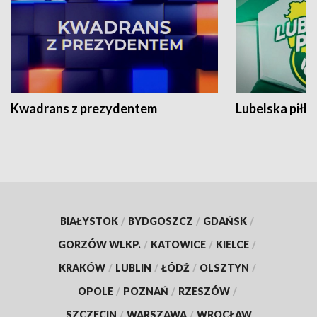
Kwadrans z prezydentem
Lubelska piłk
BIAŁYSTOK
/
BYDGOSZCZ
/
GDAŃSK
/
GORZÓW WLKP.
/
KATOWICE
/
KIELCE
/
KRAKÓW
/
LUBLIN
/
ŁÓDŹ
/
OLSZTYN
/
OPOLE
/
POZNAŃ
/
RZESZÓW
/
SZCZECIN
/
WARSZAWA
/
WROCŁAW