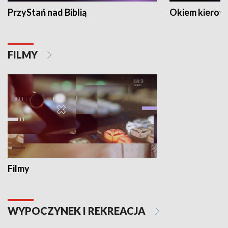
PrzyStań nad Biblią
Okiem kierow
FILMY
Filmy
WYPOCZYNEK I REKREACJA