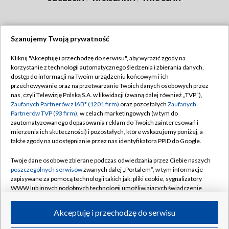
Szanujemy Twoją prywatność
Dołącz do nas:
Kliknij "Akceptuję i przechodzę do serwisu", aby wyrazić zgody na
korzystanie z technologii automatycznego śledzenia i zbierania danych,
TVP
dostęp do informacji na Twoim urządzeniu końcowym i ich
Abonament TVP
przechowywanie oraz na przetwarzanie Twoich danych osobowych przez
Regulamin TVP
nas, czyli Telewizję Polską S.A. w likwidacji (zwaną dalej również „TVP”),
Emisja w TVP
Polityka prywatności
Zaufanych Partnerów z IAB* (1201 firm)
oraz pozostałych
Zaufanych
Partnerów TVP (93 firm)
, w celach marketingowych (w tym do
Centrum informacji TVP
Moje zgody
zautomatyzowanego dopasowania reklam do Twoich zainteresowań i
mierzenia ich skuteczności) i pozostałych, które wskazujemy poniżej, a
Naziemna Telewizja Cyfrowa
Pomoc
także zgody na udostępnianie przez nas identyfikatora PPID do Google.
Sklep TVP
Biuro reklamy
Twoje dane osobowe zbierane podczas odwiedzania przez Ciebie naszych
Rada Programowa
Kontakt
poszczególnych serwisów
zwanych dalej „Portalem”, w tym informacje
zapisywane za pomocą technologii takich jak: pliki cookie, sygnalizatory
System NOS
WWW lub innych podobnych technologii umożliwiających świadczenie
dopasowanych i bezpiecznych usług, personalizację treści oraz reklam,
Informacje o nadawcy
Kanały
udostępnianie funkcji mediów społecznościowych oraz analizowanie
Akceptuję i przechodzę do serwisu
ruchu w Internecie.
Program dla prasy
©2026 Telewizja Polska S.A. w likwidacji