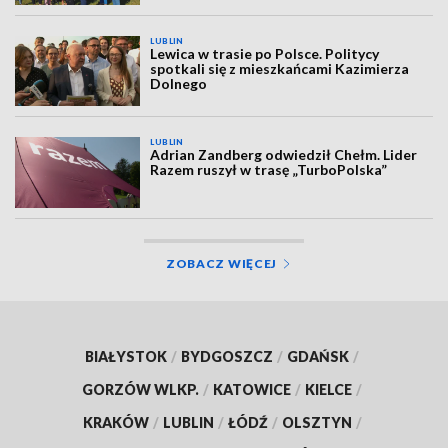
LUBLIN
Lewica w trasie po Polsce. Politycy
spotkali się z mieszkańcami Kazimierza
Dolnego
LUBLIN
Adrian Zandberg odwiedził Chełm. Lider
Razem ruszył w trasę „TurboPolska”
ZOBACZ WIĘCEJ
BIAŁYSTOK
/
BYDGOSZCZ
/
GDAŃSK
/
GORZÓW WLKP.
/
KATOWICE
/
KIELCE
/
KRAKÓW
/
LUBLIN
/
ŁÓDŹ
/
OLSZTYN
/