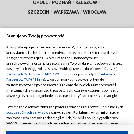
OPOLE
/
POZNAŃ
/
RZESZÓW
/
SZCZECIN
/
WARSZAWA
/
WROCŁAW
Szanujemy Twoją prywatność
Dołącz do nas:
Kliknij "Akceptuję i przechodzę do serwisu", aby wyrazić zgody na
korzystanie z technologii automatycznego śledzenia i zbierania danych,
TVP
dostęp do informacji na Twoim urządzeniu końcowym i ich
Abonament TVP
przechowywanie oraz na przetwarzanie Twoich danych osobowych przez
Regulamin TVP
nas, czyli Telewizję Polską S.A. w likwidacji (zwaną dalej również „TVP”),
Emisja w TVP
Polityka prywatności
Zaufanych Partnerów z IAB* (1201 firm)
oraz pozostałych
Zaufanych
Partnerów TVP (93 firm)
, w celach marketingowych (w tym do
Centrum informacji TVP
Moje zgody
zautomatyzowanego dopasowania reklam do Twoich zainteresowań i
mierzenia ich skuteczności) i pozostałych, które wskazujemy poniżej, a
Naziemna Telewizja Cyfrowa
Pomoc
także zgody na udostępnianie przez nas identyfikatora PPID do Google.
Sklep TVP
Biuro reklamy
Twoje dane osobowe zbierane podczas odwiedzania przez Ciebie naszych
Rada Programowa
Kontakt
poszczególnych serwisów
zwanych dalej „Portalem”, w tym informacje
zapisywane za pomocą technologii takich jak: pliki cookie, sygnalizatory
System NOS
WWW lub innych podobnych technologii umożliwiających świadczenie
dopasowanych i bezpiecznych usług, personalizację treści oraz reklam,
Informacje o nadawcy
Kanały
udostępnianie funkcji mediów społecznościowych oraz analizowanie