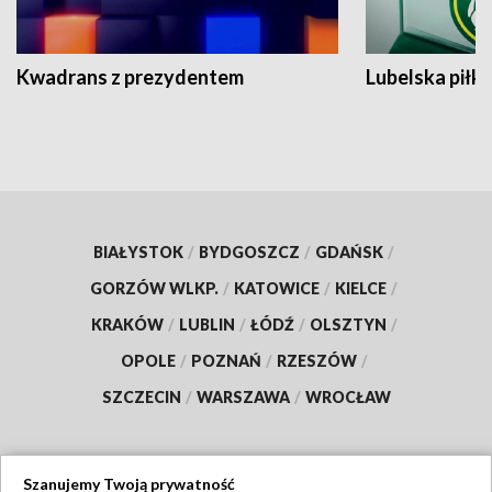
Kwadrans z prezydentem
Lubelska piłk
BIAŁYSTOK
/
BYDGOSZCZ
/
GDAŃSK
/
GORZÓW WLKP.
/
KATOWICE
/
KIELCE
/
KRAKÓW
/
LUBLIN
/
ŁÓDŹ
/
OLSZTYN
/
OPOLE
/
POZNAŃ
/
RZESZÓW
/
SZCZECIN
/
WARSZAWA
/
WROCŁAW
Szanujemy Twoją prywatność