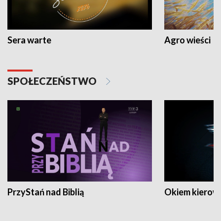
Sera warte
Agro wieści
SPOŁECZEŃSTWO
PrzyStań nad Biblią
Okiem kierow