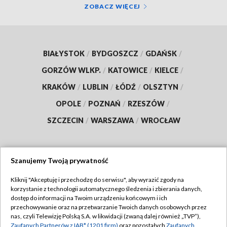
ZOBACZ WIĘCEJ
BIAŁYSTOK
/
BYDGOSZCZ
/
GDAŃSK
/
GORZÓW WLKP.
/
KATOWICE
/
KIELCE
/
KRAKÓW
/
LUBLIN
/
ŁÓDŹ
/
OLSZTYN
/
OPOLE
/
POZNAŃ
/
RZESZÓW
/
SZCZECIN
/
WARSZAWA
/
WROCŁAW
Szanujemy Twoją prywatność
Dołącz do nas:
Kliknij "Akceptuję i przechodzę do serwisu", aby wyrazić zgody na
korzystanie z technologii automatycznego śledzenia i zbierania danych,
TVP
dostęp do informacji na Twoim urządzeniu końcowym i ich
Abonament TVP
przechowywanie oraz na przetwarzanie Twoich danych osobowych przez
Regulamin TVP
nas, czyli Telewizję Polską S.A. w likwidacji (zwaną dalej również „TVP”),
Emisja w TVP
Polityka prywatności
Zaufanych Partnerów z IAB* (1201 firm)
oraz pozostałych
Zaufanych