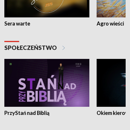
Sera warte
Agro wieści
SPOŁECZEŃSTWO
PrzyStań nad Biblią
Okiem kierow