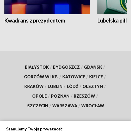
Kwadrans z prezydentem
Lubelska piłk
BIAŁYSTOK
/
BYDGOSZCZ
/
GDAŃSK
/
GORZÓW WLKP.
/
KATOWICE
/
KIELCE
/
KRAKÓW
/
LUBLIN
/
ŁÓDŹ
/
OLSZTYN
/
OPOLE
/
POZNAŃ
/
RZESZÓW
/
SZCZECIN
/
WARSZAWA
/
WROCŁAW
Szanujemy Twoją prywatność