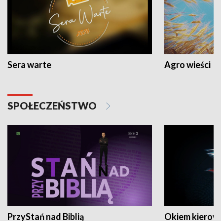
Sera warte
Agro wieści
SPOŁECZEŃSTWO
PrzyStań nad Biblią
Okiem kierow