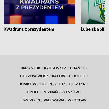
Kwadrans z prezydentem
Lubelska piłk
BIAŁYSTOK
/
BYDGOSZCZ
/
GDAŃSK
/
GORZÓW WLKP.
/
KATOWICE
/
KIELCE
/
KRAKÓW
/
LUBLIN
/
ŁÓDŹ
/
OLSZTYN
/
OPOLE
/
POZNAŃ
/
RZESZÓW
/
SZCZECIN
/
WARSZAWA
/
WROCŁAW