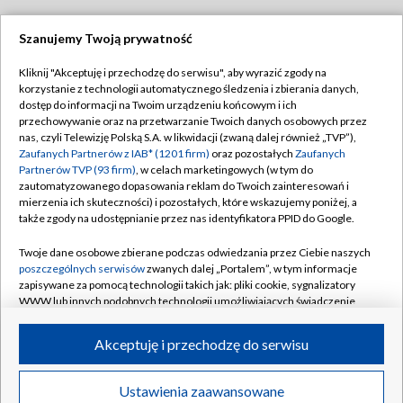
Szanujemy Twoją prywatność
Dołącz do nas:
Kliknij "Akceptuję i przechodzę do serwisu", aby wyrazić zgody na
korzystanie z technologii automatycznego śledzenia i zbierania danych,
TVP
dostęp do informacji na Twoim urządzeniu końcowym i ich
Abonament TVP
przechowywanie oraz na przetwarzanie Twoich danych osobowych przez
Regulamin TVP
nas, czyli Telewizję Polską S.A. w likwidacji (zwaną dalej również „TVP”),
Emisja w TVP
Polityka prywatności
Zaufanych Partnerów z IAB* (1201 firm)
oraz pozostałych
Zaufanych
Partnerów TVP (93 firm)
, w celach marketingowych (w tym do
Centrum informacji TVP
Moje zgody
zautomatyzowanego dopasowania reklam do Twoich zainteresowań i
mierzenia ich skuteczności) i pozostałych, które wskazujemy poniżej, a
Naziemna Telewizja Cyfrowa
Pomoc
także zgody na udostępnianie przez nas identyfikatora PPID do Google.
Sklep TVP
Biuro reklamy
Twoje dane osobowe zbierane podczas odwiedzania przez Ciebie naszych
Rada Programowa
Kontakt
poszczególnych serwisów
zwanych dalej „Portalem”, w tym informacje
zapisywane za pomocą technologii takich jak: pliki cookie, sygnalizatory
System NOS
WWW lub innych podobnych technologii umożliwiających świadczenie
dopasowanych i bezpiecznych usług, personalizację treści oraz reklam,
Informacje o nadawcy
Kanały
udostępnianie funkcji mediów społecznościowych oraz analizowanie
Akceptuję i przechodzę do serwisu
ruchu w Internecie.
Program dla prasy
©2026 Telewizja Polska S.A. w likwidacji
Biuro Reklamy
Twoje dane osobowe zbierane podczas odwiedzania przez Ciebie
Ustawienia zaawansowane
poszczególnych serwisów
na Portalu, takie jak adresy IP, identyfikatory