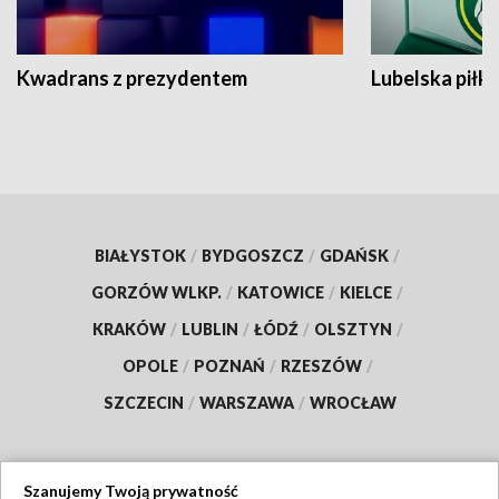
Kwadrans z prezydentem
Lubelska piłk
BIAŁYSTOK
/
BYDGOSZCZ
/
GDAŃSK
/
GORZÓW WLKP.
/
KATOWICE
/
KIELCE
/
KRAKÓW
/
LUBLIN
/
ŁÓDŹ
/
OLSZTYN
/
OPOLE
/
POZNAŃ
/
RZESZÓW
/
SZCZECIN
/
WARSZAWA
/
WROCŁAW
Szanujemy Twoją prywatność