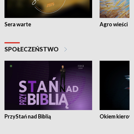
Sera warte
Agro wieści
SPOŁECZEŃSTWO
PrzyStań nad Biblią
Okiem kierow